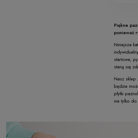
Piękne paz
ponieważ r
Niniejsza k
indywidualny
startowe, p
staną się z
Nasz sklep 
będzie możn
płytki pazn
nie tylko d