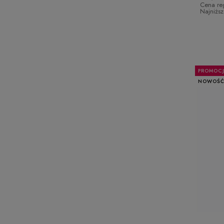
Cena re
Najniżs
PROMOC
NOWOŚ