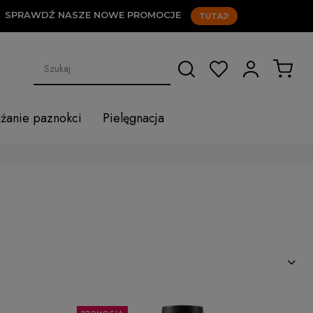
WDŹ NASZE NOWE PROMOCJE
TUTAJ!
użanie paznokci
Pielęgnacja