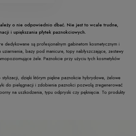
ależy o nie odpowiednio dbać. Nie jest to wcale trudne,
acji i upiększania płytek paznokciowych.
które dedykowane są profesjonalnym gabinetom kosmetycznym i
iach uziarnienia, bazy pod manicure, topy nabłyszczające, zestawy
i samopoziomujące żele. Paznokcie przy użyciu tych kosmetyków
tylizacji, dzięki którym piękne paznokcie hybrydowe, żelowe
yki do pielęgnacji i zdobienia paznokci pozwolą zregenerować
dporny na uszkodzenia, typu odpryski czy pęknięcia. To produkty