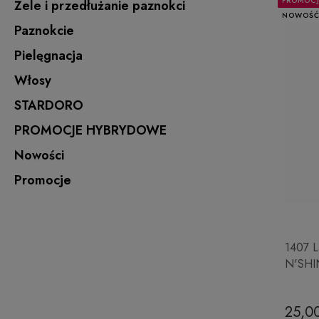
PROMOC
Żele i przedłużanie paznokci
NOWOŚ
Paznokcie
Pielęgnacja
Włosy
STARDORO
PROMOCJE HYBRYDOWE
Nowości
Promocje
1407 L
N'SHI
25,00