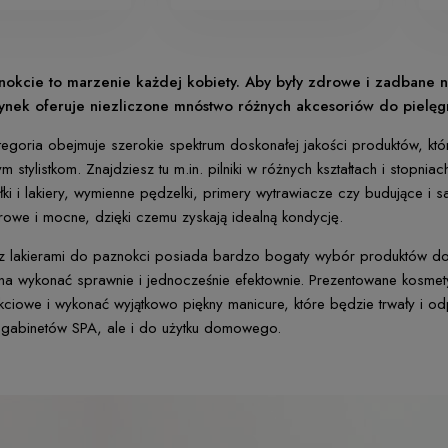
nokcie to marzenie każdej kobiety. Aby były zdrowe i zadbane n
ynek oferuje niezliczone mnóstwo różnych akcesoriów do pielęgn
ategoria obejmuje szerokie spektrum doskonałej jakości produktów, 
m stylistkom. Znajdziesz tu m.in. pilniki w różnych kształtach i stopn
yłki i lakiery, wymienne pędzelki, primery wytrawiacze czy budujące 
drowe i mocne, dzięki czemu zyskają idealną kondycję.
z lakierami do paznokci posiada bardzo bogaty wybór produktów do s
a wykonać sprawnie i jednocześnie efektownie. Prezentowane kosmet
okciowe i wykonać wyjątkowo piękny manicure, które będzie trwały i o
o gabinetów SPA, ale i do użytku domowego.