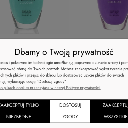
Dbamy o Twoją prywatność
akier do paznokci 13ML SEA ME
1402 Lakier do paznokci 1
MESMERIZED
ookies i pokrewne im technologie umożliwiają poprawne działanie strony i po
stosować ofertę do Twoich potrzeb. Możesz zaakceptować wykorzystanie pr
ich tych plików i przejść do sklepu lub dostosować użycie plików do swoich
 zł
25,00 zł
-14%
-14%
ncji, wybierając opcję "Dostosuj zgody".
29,00 zł
29,00 zł
gularna:
Cena regularna:
25,00 zł
25,00 zł
za cena:
Najniższa cena:
o plikach cookies przeczytasz w naszej Polityce prywatności.
Do koszyka
ZAAKCEPTUJ TYLKO
DOSTOSUJ
ZAAKCEPTU
NIEZBĘDNE
ZGODY
WSZYSTKIE