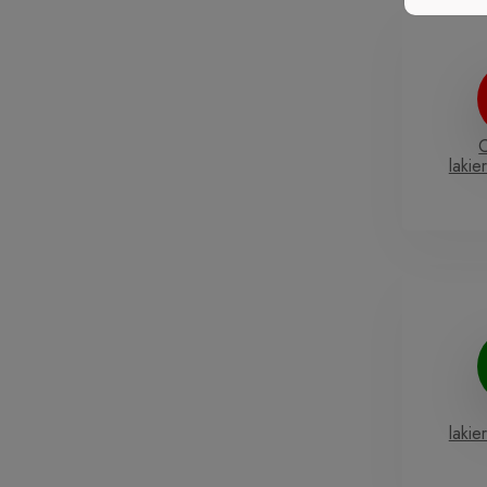
lakie
lakie