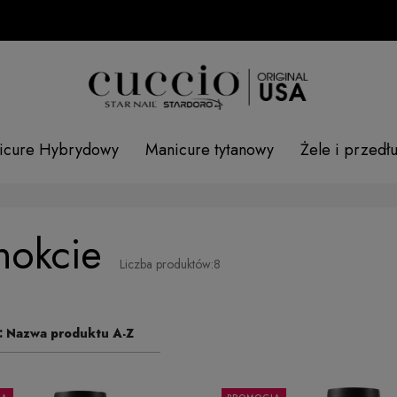
SPRA
icure Hybrydowy
Manicure tytanowy
Żele i przedł
nokcie
Liczba produktów:
8
:
Nazwa produktu A-Z