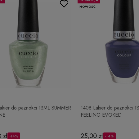
JA
PROMOCJA
Ć
NOWOŚĆ
akier do paznokci 13ML SUMMER
1408 Lakier do paznokci 1
NE
FEELING EVOKED
 zł
25,00 zł
-14%
-14%