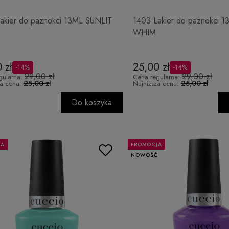
akier do paznokci 13ML SUNLIT
1403 Lakier do paznokci
WHIM
 zł
25,00 zł
-14%
-14%
29,00 zł
29,00 zł
gularna:
Cena regularna:
25,00 zł
25,00 zł
za cena:
Najniższa cena:
Do koszyka
JA
PROMOCJA
Ć
NOWOŚĆ