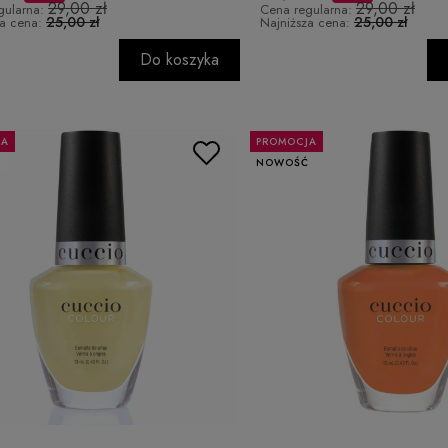
29,00 zł
29,00 zł
gularna:
Cena regularna:
25,00 zł
25,00 zł
za cena:
Najniższa cena:
Do koszyka
JA
PROMOCJA
Ć
NOWOŚĆ