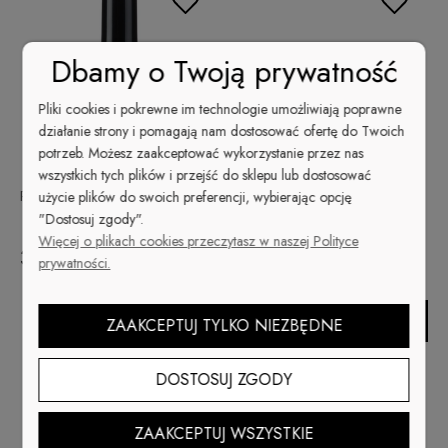
Dbamy o Twoją prywatność
Pliki cookies i pokrewne im technologie umożliwiają poprawne
działanie strony i pomagają nam dostosować ofertę do Twoich
potrzeb. Możesz zaakceptować wykorzystanie przez nas
wszystkich tych plików i przejść do sklepu lub dostosować
Primer - Bonder Dip Gel 14 ml
Primer kwasowy do paznokci
użycie plików do swoich preferencji, wybierając opcję
"Dostosuj zgody".
w piórku
Więcej o plikach cookies przeczytasz w naszej Polityce
39,00 zł
25,00 zł
prywatności.
Do koszyka
Do koszyka
ZAAKCEPTUJ TYLKO NIEZBĘDNE
DOSTOSUJ ZGODY
ZAAKCEPTUJ WSZYSTKIE