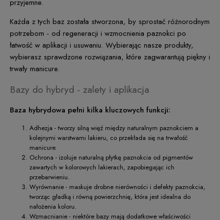
przyjemne.
Każda z tych baz została stworzona, by sprostać różnorodnym
potrzebom - od regeneracji i wzmocnienia paznokci po
łatwość w aplikacji i usuwaniu. Wybierając nasze produkty,
wybierasz sprawdzone rozwiązania, które zagwarantują piękny i
trwały manicure.
Bazy do hybryd - zalety i aplikacja
Baza hybrydowa pełni kilka kluczowych funkcji:
Adhezja - tworzy silną więź między naturalnym paznokciem a
kolejnymi warstwami lakieru, co przekłada się na trwałość
manicure.
Ochrona - izoluje naturalną płytkę paznokcia od pigmentów
zawartych w kolorowych lakierach, zapobiegając ich
przebarwieniu.
Wyrównanie - maskuje drobne nierówności i defekty paznokcia,
tworząc gładką i równą powierzchnię, która jest idealna do
nałożenia koloru.
Wzmacnianie - niektóre bazy mają dodatkowe właściwości