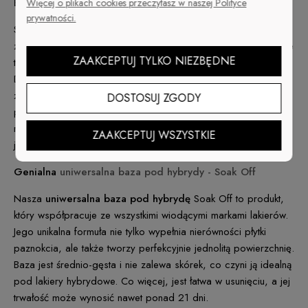
Baza do paznokci -
STARDORO Flexi Base
Więcej o plikach cookies przeczytasz w naszej Polityce
prywatności.
STARDORO Flexi Base to idealne rozwiązanie dla osób z
zniszczonymi i łamliwymi paznokciami. Produkt ten umożliwia nie
ZAAKCEPTUJ TYLKO NIEZBĘDNE
tylko wyrównanie płytki, ale także jej nadbudowę i przedłużenie.
Dzięki gęstej konsystencji
baza pod hybrydę nie spływa i nie
zalewa skórek
, co czyni aplikację wyjątkowo prostą i
DOSTOSUJ ZGODY
precyzyjną. Baza STARDORO Flexi Base jest całkowicie
rozpuszczalna w płynie ECO, co ułatwia jej usunięcie,
ZAAKCEPTUJ WSZYSTKIE
jednocześnie zapewniając ochronę i wzmocnienie paznokci.
Genialna
uniwersalna baza pod hybrydy - Soak Off
Nasza
uniwersalna baza pod hybrydę
Soak Off to produkt,
który współpracuje ze wszystkimi wiodącymi markami lakierów.
Jego unikalna formuła nie tylko wypełnia nierówności płytki
paznokcia, ale także tworzy perfekcyjnie jednolitą powierzchnię.
Baza jest średnio-gęsta i nie zalewa skórek, co czyni ją idealną
pod lakiery hybrydowe. Co więcej, jest łatwa w usunięciu, a jej
trwałość może wynosić nawet ponad 21 dni.