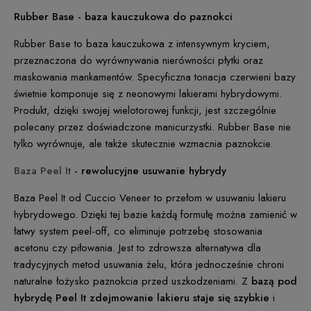
Rubber Base - baza kauczukowa do paznokci
Rubber Base to baza kauczukowa z intensywnym kryciem,
przeznaczona do wyrównywania nierówności płytki oraz
maskowania mankamentów. Specyficzna tonacja czerwieni bazy
świetnie komponuje się z neonowymi lakierami hybrydowymi.
Produkt, dzięki swojej wielotorowej funkcji, jest szczególnie
polecany przez doświadczone manicurzystki. Rubber Base nie
tylko wyrównuje, ale także skutecznie wzmacnia paznokcie.
Baza Peel It
- rewolucyjne usuwanie hybrydy
Baza Peel It od Cuccio Veneer to przełom w usuwaniu lakieru
hybrydowego. Dzięki tej bazie każdą formułę można zamienić w
łatwy system peel-off, co eliminuje potrzebę stosowania
acetonu czy piłowania. Jest to zdrowsza alternatywa dla
tradycyjnych metod usuwania żelu, która jednocześnie chroni
naturalne łożysko paznokcia przed uszkodzeniami. Z
bazą pod
hybrydę Peel It zdejmowanie lakieru staje się szybkie
i