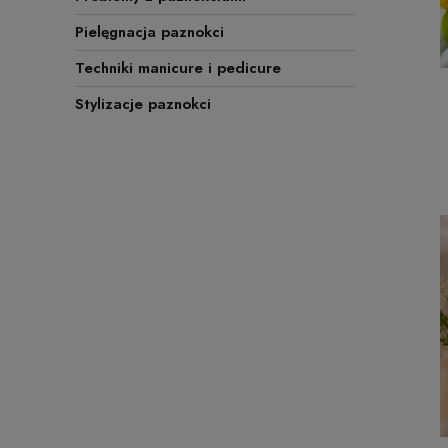
Pielęgnacja paznokci
Techniki manicure i pedicure
Stylizacje paznokci