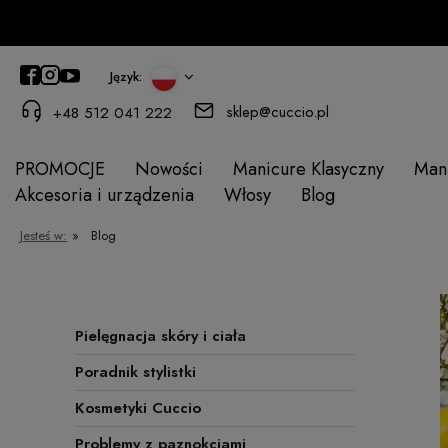
Język:
sklep@cuccio.pl
+48 512 041 222
PROMOCJE
Nowości
Manicure Klasyczny
Man
Akcesoria i urządzenia
Włosy
Blog
Jesteś w:
»
Blog
Pielęgnacja skóry i ciała
Poradnik stylistki
Kosmetyki Cuccio
Problemy z paznokciami