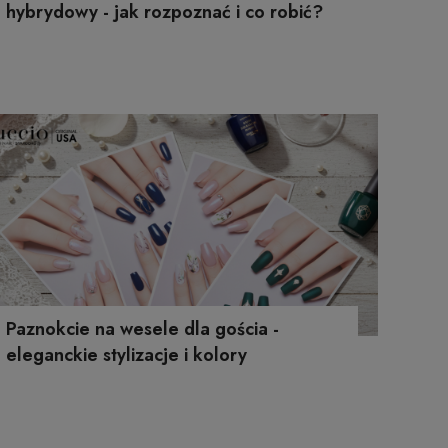
hybrydowy - jak rozpoznać i co robić?
Paznokcie na wesele dla gościa -
eleganckie stylizacje i kolory