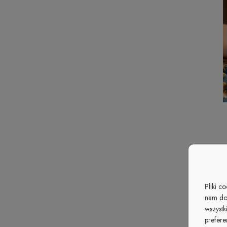
Pliki c
nam do
wszystk
prefere