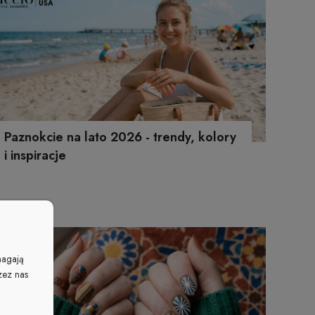
Paznokcie na lato 2026 - trendy, kolory
i inspiracje
magają
zez nas