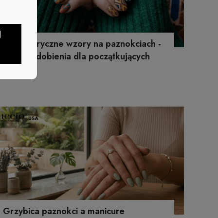
J
Geometryczne wzory na paznokciach -
proste zdobienia dla początkujących
Grzybica paznokci a manicure