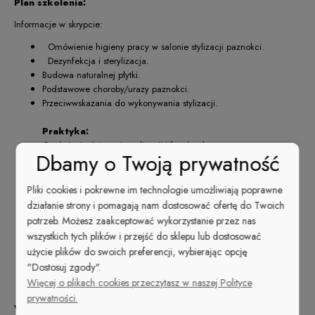
Plan szkolenia:
Informacje w skrypcie:
Omówienie higieny pracy w salonie stylizacji paznokci.
Dezynfekcja i sterylizacja.
Budowa naturalnej płytki.
Podstawowe choroby/urazy paznokci.
Przeciwwskazania do wykonywania stylizacji.
Praktyka:
Omówienie ściągania stylizacji i frezów do masy.
Dbamy o Twoją prywatność
Przygotowanie płytki.
Opracowanie skórek.
Przygotowanie płytki przy pomocy preparatów.
Pliki cookies i pokrewne im technologie umożliwiają poprawne
Podkładanie i dopasowywanie form.
działanie strony i pomagają nam dostosować ofertę do Twoich
Praca z żelem (Wykonanie prawidłowego szkieletu , Wykonanie
potrzeb. Możesz zaakceptować wykorzystanie przez nas
prawidłowej budowy, Wykorzystanie żelu typu galaretka oraz
wszystkich tych plików i przejść do sklepu lub dostosować
samopoziomujący)
użycie plików do swoich preferencji, wybierając opcję
Model piłowania.
"Dostosuj zgody".
Wykończenie stylizacji.
Więcej o plikach cookies przeczytasz w naszej Polityce
prywatności.
W cenie szkolenia otrzymasz: