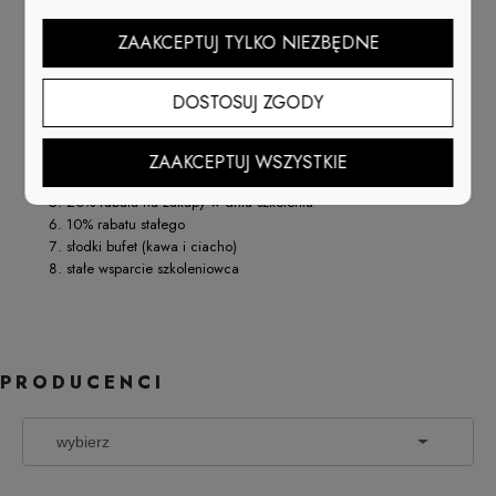
certyfikat ukończenia szkolenia - uprawniający Cię do pracy w
ZAAKCEPTUJ TYLKO NIEZBĘDNE
zawodzie
pakiet startowy o wartości 1035zł (zawiera: prep, fuse, bazę, żel
galarettę 28g, żel starlite, acrygel, puder do acrygelu, 3 kolory
DOSTOSUJ ZGODY
hybryd, top, cążki, pędzelek, pilnik, mieszadełko, odtłuszczacz,
płyn do dezynfekcji, szablony do przedłużania i zaciskarkę)
giftpack o wartości 55zł
ZAAKCEPTUJ WSZYSTKIE
materiały szkoleniowe
20% rabatu na zakupy w dniu szkolenia
10% rabatu stałego
słodki bufet (kawa i ciacho)
stałe wsparcie szkoleniowca
PRODUCENCI