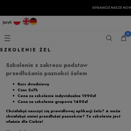
SPRAWDŹ NASZE NO
Język:
SZKOLENIE ŻEL
Szkolenie z zakresu podstaw
przedłużania paznokci żelem
Kurs dwudniowy
Czas 2x7h
Cena za szkolenie indywidualne 1990zł
Cena za szkolenie grupowe 1490zł
Chciałabyś nauczyć się prawidłowej aplikacji żelu? A może
chciałabyś umieć przedłużać paznokcie? To szkolenie jest
właśnie dla Ciebie!