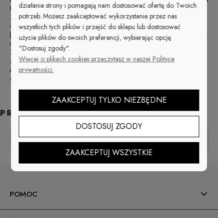
działanie strony i pomagają nam dostosować ofertę do Twoich
faktury).
potrzeb. Możesz zaakceptować wykorzystanie przez nas
Zastrzegamy sobie prawo odmowy realizacji w przypadku błędnego
wypełnienia formularza adresowego (bez podania numeru telefonu
wszystkich tych plików i przejść do sklepu lub dostosować
[stacjonarnego lub komórkowego] lub adresu mail, dzięki którym będzie
użycie plików do swoich preferencji, wybierając opcję
można skontaktować się z klientem i potwierdzić składane zamówienie).
"Dostosuj zgody".
Zamówienia można składać przez 24 godziny na dobę. Zamówienia
Więcej o plikach cookies przeczytasz w naszej Polityce
złożone w piątek po godz. 13.00 oraz w soboty, niedziele i święta
prywatności.
rozpatrywane będą od rana następnego dnia roboczego. Zastrzegamy
sobie prawo do wycofania niektórych produktów ze sprzedaży.
ZAAKCEPTUJ TYLKO NIEZBĘDNE
PRODUCENCI
DOSTOSUJ ZGODY
ZAAKCEPTUJ WSZYSTKIE
POMOC