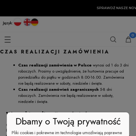
SPRAWDŹ NASZE NO
Język:
CZAS REALIZACJI ZAMÓWIENIA
Czas realizacji zamówienia w Polsce
wynosi od 1 do 3 dni
roboczych. Prosimy o uwzględnienie, że hurtownia pracuje od
poniedziałku do piątku w godzinach 8.00-16.00. Zamówienia
nie będą realizowane w soboty, niedziele i święta.
Czas realizacji zamówień zagranicznych
5-8 dni
roboczych. Zamówienia nie będą realizowane w soboty,
niedziele i święta.
Warunki realizacji zamówień
Dbamy o Twoją prywatność
Głównym warunkiem realizacji zamówienia jest prawidłowe wypełnienie
formularza adresowego (miasto, ulica, kod, dane kontaktowe: mail,
Pliki cookies i pokrewne im technologie umożliwiają poprawne
telefon - dla możliwości potwierdzenia zamówienia, NIP - do wystawienia