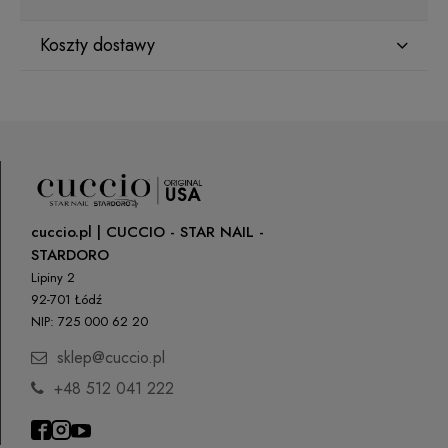
Koszty dostawy
Kraj wysyłki:
ORLEN Paczka
(Dostawa 1-2 dni robocze)
9,99 zł
cuccio.pl | CUCCIO - STAR NAIL -
DPD Pickup
(Punkty odbioru / Automaty
10,99 zł
paczkowe)
STARDORO
Lipiny 2
Paczkomaty InPost
14,99 zł
92-701 Łódź
NIP: 725 000 62 20
Kurier DPD
22,00 zł
sklep@cuccio.pl
Kurier Inpost
(Dostawa 1-3 dni robocze)
22,00 zł
+48 512 041 222
odbiór osobisty
(odbiór w siedzibie firmy)
0,00 zł