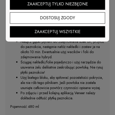
hybrydowych, hybryd i żeli lekkich.
Szybko i dokładnie
ZAAKCEPTUJ TYLKO NIEZBĘDNE
rozpuszcza kolejne warstwy, umożliwiając w całości oczyścić
paznokcie. Nie pozostawia nalotu, nie wysusza paznokci.
DOSTOSUJ ZGODY
Dokładnie wymieszaj płyn do soak off przed użyciem, w
przeciwnym wypadku będzie nieskuteczny. By
ZAAKCEPTUJ WSZYSTKIE
przyspieszyć proces usuwania Veneer spiłuj lekko
wierzchnią warstwę pilnikiem o gradacji 180.
Nasącz gąbki płynem do zdejmowania soak off, przyłóż
do paznokcia, następnie nałóż nakładki i zostaw je na
około 10 min. Ewentualnie użyj wacików i folii do
zdejmowania hybryd.
Ściągaj nakładki/folie pojedynczo i użyj narzędzia do
usuwania żelu delikatnie zeskrobując powłokę. Nie rysuj
płytki paznokcia!
Użyj białego bloku, aby spiłować pozostałości pokrycia,
ale nie rób tego pilnikiem. Jeśli powłoka nie została
usunięta całkowicie powtórz czynności opisane wyżej.
Po zdjęciu i przed kolejną aplikacją Veneer należy
dokładnie odtłuść płytkę paznokcia.
Pojemność 480 ml