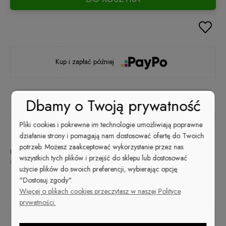
Kup i zapłać później
zapytaj o produkt
Dbamy o Twoją prywatność
poleć znajomemu
Pliki cookies i pokrewne im technologie umożliwiają poprawne
działanie strony i pomagają nam dostosować ofertę do Twoich
potrzeb. Możesz zaakceptować wykorzystanie przez nas
Dostępność:
Wysyłka w:
Dostawa:
od 9,99 zł
- ORLEN Paczka
wszystkich tych plików i przejść do sklepu lub dostosować
średnia ilość
48 godzin
(Polska)
sprawdź formy dostawy
użycie plików do swoich preferencji, wybierając opcję
Cena nie zawiera ewentualnych kosztów płatności
"Dostosuj zgody".
Opis
Więcej o plikach cookies przeczytasz w naszej Polityce
prywatności.
Płyn do expresowego zdejmowania lakierów