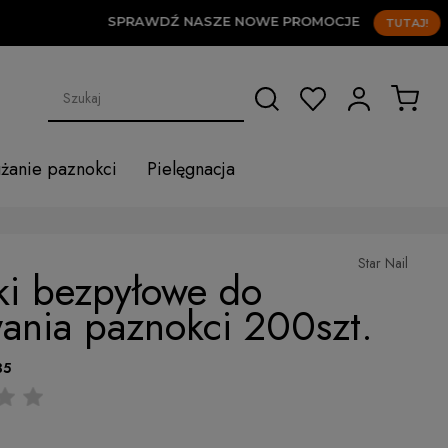
SPRAWDŹ NASZE NOWE PROMOCJE
TUTAJ!
użanie paznokci
Pielęgnacja
Star Nail
ki bezpyłowe do
ania paznokci 200szt.
35