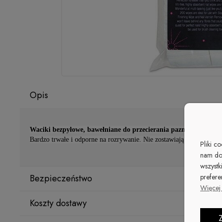
Opis
Waciki bezpyłowe, bawełniane do przecierania paznokci.
Bardzo trwałe i odporne na rozrywanie. Nie zostawiają żadnych śla
Pliki c
nam do
wszystk
prefere
Bezpieczeństwo
Więcej 
Koszty dostawy
Producent