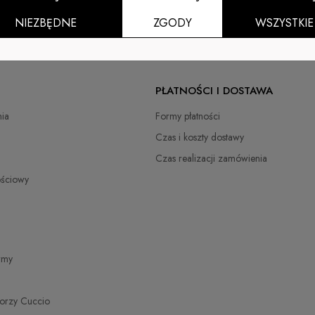
NIEZBĘDNE
ZGODY
WSZYSTKIE
zł
PŁATNOŚCI I DOSTAWA
zł
ia
Formy płatności
zł
Czas i koszty dostawy
Czas realizacji zamówienia
zł
ościowy
zł
zł
irmy
torzy Cuccio