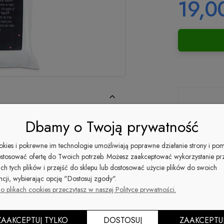
19,00
Dbamy o Twoją prywatność
zapytaj o
dów i pyłków po użyciu.
ookies i pokrewne im technologie umożliwiają poprawne działanie strony i po
stosować ofertę do Twoich potrzeb. Możesz zaakceptować wykorzystanie pr
ich tych plików i przejść do sklepu lub dostosować użycie plików do swoich
Dostępność:
ncji, wybierając opcję "Dostosuj zgody".
duża ilość
o plikach cookies przeczytasz w naszej Polityce prywatności.
ZAAKCEPTUJ TYLKO
DOSTOSUJ
ZAAKCEPTU