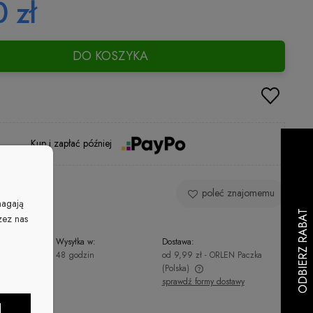
 zł
DO KOSZYKA
Kup i zapłać później
 produkt
poleć znajomemu
magają
zez nas
Wysyłka w:
Dostawa:
48 godzin
od 9,99 zł
- ORLEN Paczka
(Polska)
sprawdź formy dostawy
Cena nie zawiera ewentualnych kosztów
J
płatności