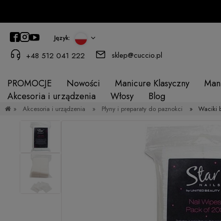
Język:
sklep@cuccio.pl
+48 512 041 222
PROMOCJE
Nowości
Manicure Klasyczny
Man
Akcesoria i urządzenia
Włosy
Blog
»
Akcesoria i urządzenia
»
Płyny i preparaty do paznokci
»
Waciki 