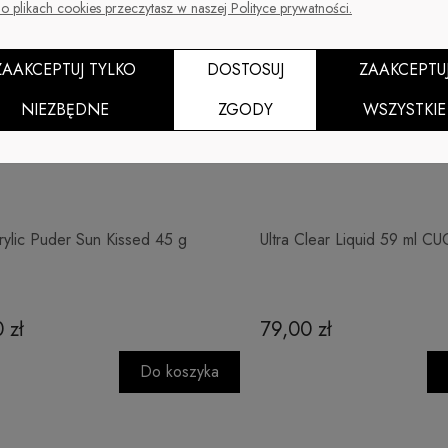
o plikach cookies przeczytasz w naszej Polityce prywatności.
ZAAKCEPTUJ TYLKO
DOSTOSUJ
ZAAKCEPTU
NIEZBĘDNE
ZGODY
WSZYSTKIE
ylic Puder Sun Kissed 45 g
Ultra Clear Liquid 59 ml 
 zł
79,00 zł
Do koszyka