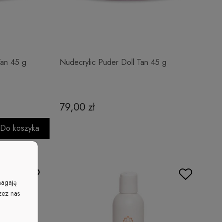
Tan 45 g
Nudecrylic Puder Doll Tan 45 g
79,00 zł
Do koszyka
magają
zez nas