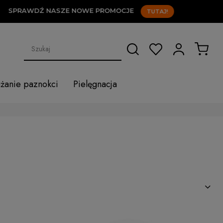
WDŹ NASZE NOWE PROMOCJE
TUTAJ!
użanie paznokci
Pielęgnacja