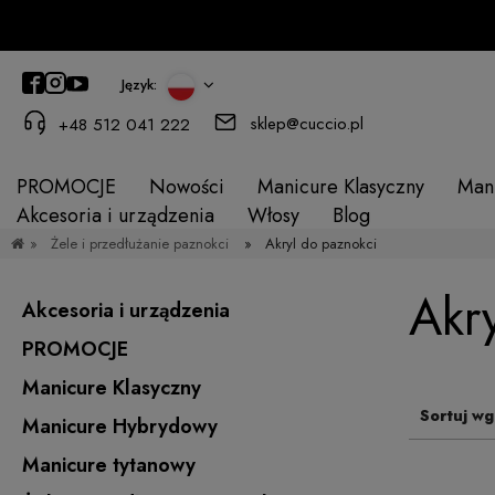
Język:
sklep@cuccio.pl
+48 512 041 222
PROMOCJE
Nowości
Manicure Klasyczny
Man
Akcesoria i urządzenia
Włosy
Blog
»
Żele i przedłużanie paznokci
»
Akryl do paznokci
Akr
Akcesoria i urządzenia
PROMOCJE
Manicure Klasyczny
Sortuj wg
Manicure Hybrydowy
Manicure tytanowy