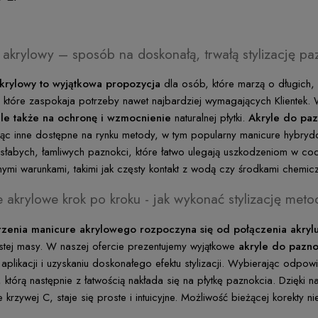
akrylowy – sposób na doskonałą, trwałą stylizację pa
krylowy to wyjątkowa propozycja
dla osób, które marzą o długich,
, które zaspokaja potrzeby nawet najbardziej wymagających Klientek.
 ale także na ochronę i wzmocnienie
naturalnej płytki.
Akryle do paz
ąc inne dostępne na rynku metody, w tym popularny manicure hybryd
łabych, łamliwych paznokci, które łatwo ulegają uszkodzeniom w codz
tnymi warunkami, takimi jak częsty kontakt z wodą czy środkami chemic
 akrylowe krok po kroku - jak wykonać stylizację met
rzenia manicure akrylowego rozpoczyna się od połączenia akryl
ęstej masy. W naszej ofercie prezentujemy wyjątkowe
akryle do pazno
 aplikacji i uzyskaniu doskonałego efektu stylizacji. Wybierając odpo
i, którą następnie z łatwością nakłada się na płytkę paznokcia. Dzię
e krzywej C, staje się proste i intuicyjne. Możliwość bieżącej korekty
.