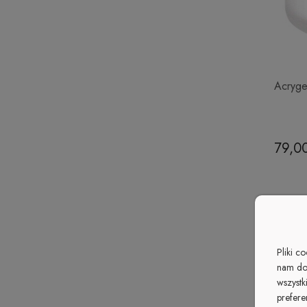
Acryge
79,00
Pliki c
nam do
wszystk
prefere