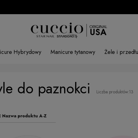
SPRA
icure Hybrydowy
Manicure tytanowy
Żele i przedł
yle do paznokci
Liczba produktów:
13
:
Nazwa produktu A-Z