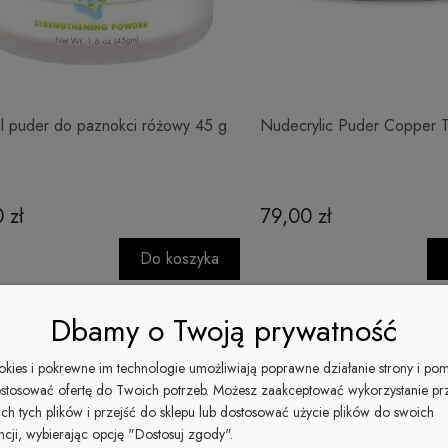
l puder do paznokci różowy 45 g
Nudecrylic Puder Copper 
 zł
79,00 zł
Do koszyka
Dbamy o Twoją prywatność
ookies i pokrewne im technologie umożliwiają poprawne działanie strony i po
stosować ofertę do Twoich potrzeb. Możesz zaakceptować wykorzystanie pr
ich tych plików i przejść do sklepu lub dostosować użycie plików do swoich
ncji, wybierając opcję "Dostosuj zgody".