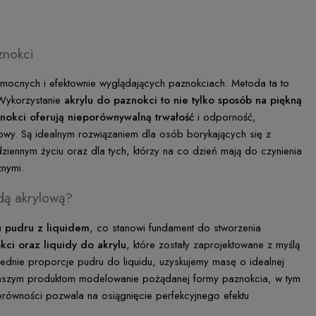
znokci
 mocnych i efektownie wyglądających paznokciach. Metoda ta to
 Wykorzystanie
akrylu do paznokci to nie tylko sposób na piękną
nokci oferują nieporównywalną trwałość
i odporność,
owy. Są idealnym rozwiązaniem dla osób borykających się z
iennym życiu oraz dla tych, którzy na co dzień mają do czynienia
znymi.
odą akrylową?
u pudru z liquidem
, co stanowi fundament do stworzenia
kci oraz liquidy do akrylu
, które zostały zaprojektowane z myślą
wiednie proporcje pudru do liquidu, uzyskujemy masę o idealnej
ki naszym produktom modelowanie pożądanej formy paznokcia, w tym
 nierówności pozwala na osiągnięcie perfekcyjnego efektu