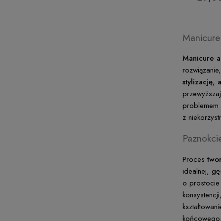
Manicure 
Manicure a
rozwiązanie
stylizację,
przewyższaj
problemem s
z niekorzys
Paznokcie
Proces
two
idealnej, g
o prostocie
konsystencj
kształtowani
końcowego