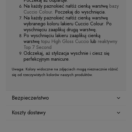
Poczekaj aż odparuje.
Na każdy paznokieć nałóż cienką warstwę
bazy
Cuccio Colour
. Poczekaj do wyschnięcia.
Na każdy paznokieć nałóż cienką warstwę
wybranego koloru lakieru Cuccio Colour. Po
wyschnięciu zaaplikuj drugą warstwę.
Po wyschnięciu lakieru zaaplikuj cienką
warstwę
topu High Gloss Cuccio
lub
reaktywny
Top 7 Second
Odczekaj, aż stylizacja wyschnie i ciesz się
perfekcyjnym manicure.
Uwaga: Kolory widoczne na zdjęciach mogą nieznacznie różnić
się od rzeczywistych kolorów naszych produktów.
Bezpieczeństwo
Koszty dostawy
Producent
Star Nail International, Inc.
Kraj wysyłki:
Valencia, Ca. 91355