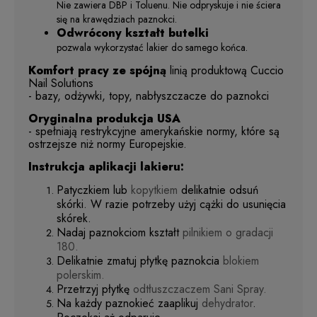
Nie zawiera DBP i Toluenu. Nie odpryskuje i nie ściera
się na krawędziach paznokci.
Odwrócony kształt butelki
pozwala wykorzystać lakier do samego końca.
Komfort pracy ze spójną
linią produktową Cuccio
Nail Solutions
- bazy, odżywki, topy, nabłyszczacze do paznokci
Oryginalna produkcja USA
- spełniają restrykcyjne amerykańskie normy, które są
ostrzejsze niż normy Europejskie.
Instrukcja aplikacji lakieru:
Patyczkiem lub
kopytkiem
delikatnie odsuń
skórki. W razie potrzeby użyj cążki do usunięcia
skórek.
Nadaj paznokciom kształt
pilnikiem o gradacji
180.
Delikatnie zmatuj płytkę paznokcia
blokiem
polerskim.
Przetrzyj płytkę
odtłuszczaczem Sani Spray.
Na każdy paznokieć zaaplikuj
dehydrator
.