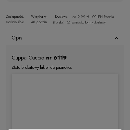
Dostępność:
Wysyłka w:
Dostawa:
od 9,99 zł
- ORLEN Paczka
średnia ilość
48 godzin
(Polska)
sprawdź formy dostawy
Cena nie zawiera ewentualnych kosztów płatności
Opis
Cuppa Cuccio
nr 6119
Złoto-brokatowy lakier do paznokci.