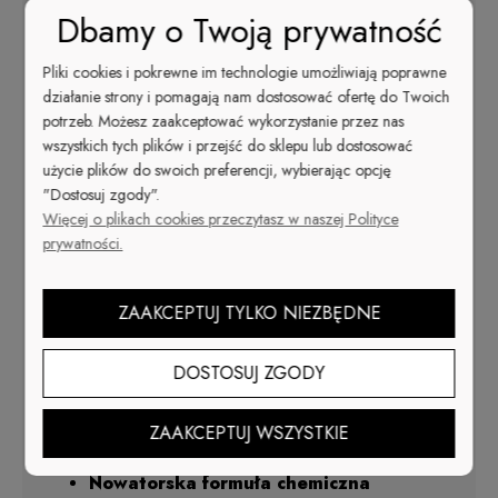
Dbamy o Twoją prywatność
Pliki cookies i pokrewne im technologie umożliwiają poprawne
Wyświetl ten post na Instagramie
działanie strony i pomagają nam dostosować ofertę do Twoich
Post udostępniony przez Cuccio Poland (@cucciopoland)
potrzeb. Możesz zaakceptować wykorzystanie przez nas
wszystkich tych plików i przejść do sklepu lub dostosować
użycie plików do swoich preferencji, wybierając opcję
JAKOŚĆ
Klasyczny lakier do paznokci -
"Dostosuj zgody".
PREMIUM
Więcej o plikach cookies przeczytasz w naszej Polityce
Cuccio Colour
jedyny lakier o sile
prywatności.
hybrydy.
Niezawodna trwałość 10+ dni!
Najdłuższa gwarancja wytrzymałości.
Triple-Pigmentation
ZAAKCEPTUJ TYLKO NIEZBĘDNE
opatentowana technologia potrójnej pigmentacji. Idealny
efekt już przy pierwszej warstwie.
Niespotykany dotąd połysk,
DOSTOSUJ ZGODY
który nie traci swojej intensywności.
Włókno Dupont
ZAAKCEPTUJ WSZYSTKIE
nakrętka z pędzlem ze specjalnie wyselekcjonowanego
włókna DuPont.
Nowatorska formuła chemiczna