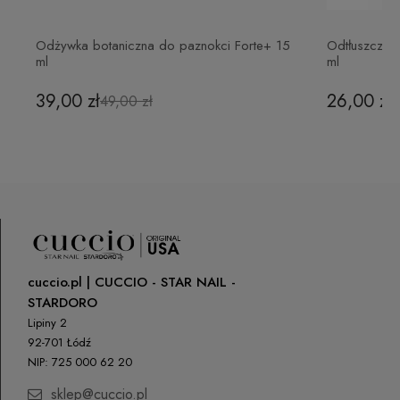
Odżywka botaniczna do paznokci Forte+ 15
Odtłuszczac
ml
ml
39,00 zł
26,00 zł
49,00 zł
cuccio.pl | CUCCIO - STAR NAIL -
STARDORO
Lipiny 2
92-701 Łódź
NIP: 725 000 62 20
sklep@cuccio.pl