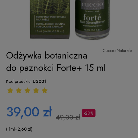
Cuccio Naturale
Odżywka botaniczna
do paznokci Forte+ 15 ml
Kod produktu:
U3001
39,00 zł
-20%
49,00 zł
( 1
ml
=
2,60 zł
)