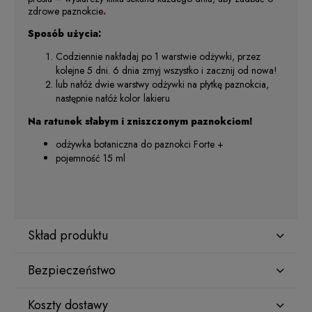
zdrowe paznokcie
.
Sposób użycia:
Codziennie nakładaj po 1 warstwie odżywki, przez
kolejne 5 dni. 6 dnia zmyj wszystko i zacznij od nowa!
lub nałóż dwie warstwy odżywki na płytkę paznokcia,
następnie nałóż kolor lakieru
Na ratunek słabym i zniszczonym paznokciom!
odżywka botaniczna do paznokci Forte +
pojemność 15 ml
Skład produktu
Bezpieczeństwo
Butyl Acetate, Ethyl Acetate, Alcohol, Adipic Acid/Neopentyl
Glycol/Trimellitic Anhydride Copolymer, Isopropyl Alcohol,
Koszty dostawy
Triphenyl Phosphate, Trimethyl Pentanyl Diisobutyrate,