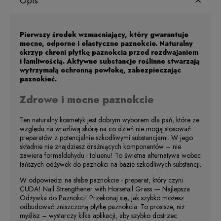
Opis
Pierwszy środek wzmacniający, który gwarantuje
mocne, odporne i elastyczne paznokcie. Naturalny
skrzyp chroni płytkę paznokcia przed rozdwajaniem
i łamliwością. Aktywne substancje roślinne stwarzają
wytrzymałą ochronną powłokę, zabezpieczając
paznokieć.
Zdrowe i mocne paznokcie
Ten naturalny kosmetyk jest dobrym wyborem dla pań, które ze
względu na wrażliwą skórę na co dzień nie mogą stosować
preparatów z potencjalnie szkodliwymi substancjami. W jego
składnie nie znajdziesz drażniących komponentów – nie
zawiera formaldehydu i toluenu! To świetna alternatywa wobec
tańszych odżywek do paznokci na bazie szkodliwych substancji.
W odpowiedzi na słabe paznokcie - preparat, który czyni
CUDA! Nail Strengthener with Horsetail Grass — Najlepsza
Odżywka do Paznokci! Przekonaj się, jak szybko możesz
odbudować zniszczoną płytkę paznokcia. To prostsze, niż
myślisz – wystarczy kilka aplikacji, aby szybko dostrzec