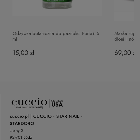
42 61 68 555
Odżywka botaniczna do paznokci Forte+ 5
Maska regen
ml
dłoni i stóp
15,00 zł
69,00 zł
cuccio.pl | CUCCIO - STAR NAIL -
STARDORO
Lipiny 2
92-701 Łódź