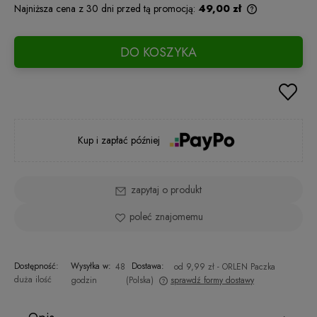
Najniższa cena z 30 dni przed tą promocją:
49,00 zł
Jeżeli produkt
niż 30 dni, wy
DO KOSZYKA
cena od mome
pojawił się w 
Kup i zapłać później
zapytaj o produkt
poleć znajomemu
Dostępność:
Wysyłka w:
Dostawa:
48
od 9,99 zł
- ORLEN Paczka
duża ilość
godzin
(Polska)
sprawdź formy dostawy
Cena nie zawiera ewentualnych kosztów płatności