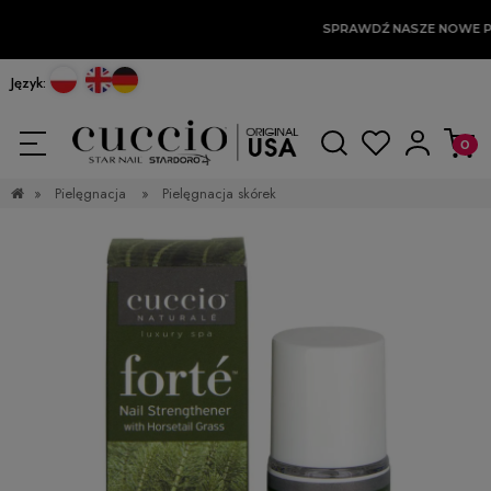
SPRAWDŹ NASZE NOWE P
Język:
»
Pielęgnacja
»
Pielęgnacja skórek