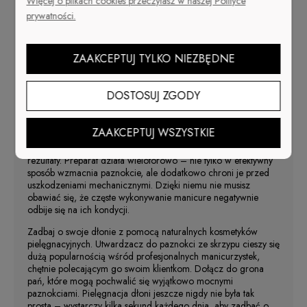
Więcej o plikach cookies przeczytasz w naszej Polityce
sposób zaaplikować, aż po same skórki. To doskonały wybór
prywatności.
dla każdej pani, która chce w domowym zaciszu zadbać o
odpowiednią kondycję swoich paznokci.
ZAAKCEPTUJ TYLKO NIEZBĘDNE
Dlaczego warto stosować odżywkę
do paznokci?
DOSTOSUJ ZGODY
Zapomnij o rozdwajających się paznokciach skłonnych do
łamliwości. Naturalna odżywka wzmacniająca ze skrzypu
ZAAKCEPTUJ WSZYSTKIE
skutecznie utwardza całą płytkę. Wystarczy pamiętać o
regularnym stosowaniu, aby szybko zobaczyć pierwsze
rezultaty. Preparat działa wielotorowo – nie tylko w efektywny
sposób wzmacnia paznokcie, ale dodatkowo chroni je przed
uszkodzeniami mechanicznymi. Dzięki niemu nie musisz
obawiać się, że częste wykonywanie manicure negatywnie
odbije się na ich kondycji.
Zadbaj o swoje dłonie z pomocą naturalnych kosmetyków
pielęgnacyjnych. Utwardzacz do paznokci ze skrzypu cieszy się
dużą popularnością wśród profesjonalnych manicurzystek,
chętnie polecającym go swoim klientkom. Dołącz do grona
pań, które mogą pochwalić się wyjątkowo mocnymi
paznokciami. Pielęgnacja dłoni jeszcze nigdy nie była tak
prosta – wystarczy kilka sekund każdego dnia, aby zadbać o