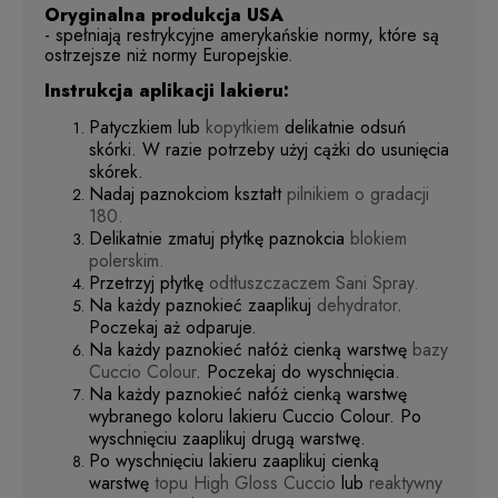
Oryginalna produkcja USA
- spełniają restrykcyjne amerykańskie normy, które są
ostrzejsze niż normy Europejskie.
Instrukcja aplikacji lakieru:
Patyczkiem lub
kopytkiem
delikatnie odsuń
skórki. W razie potrzeby użyj cążki do usunięcia
skórek.
Nadaj paznokciom kształt
pilnikiem o gradacji
180.
Delikatnie zmatuj płytkę paznokcia
blokiem
polerskim.
Przetrzyj płytkę
odtłuszczaczem Sani Spray.
Na każdy paznokieć zaaplikuj
dehydrator
.
Poczekaj aż odparuje.
Na każdy paznokieć nałóż cienką warstwę
bazy
Cuccio Colour
. Poczekaj do wyschnięcia.
Na każdy paznokieć nałóż cienką warstwę
wybranego koloru lakieru Cuccio Colour. Po
wyschnięciu zaaplikuj drugą warstwę.
Po wyschnięciu lakieru zaaplikuj cienką
warstwę
topu High Gloss Cuccio
lub
reaktywny