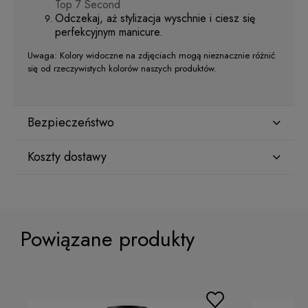
Top 7 Second
Odczekaj, aż stylizacja wyschnie i ciesz się
perfekcyjnym manicure.
Uwaga: Kolory widoczne na zdjęciach mogą nieznacznie różnić
się od rzeczywistych kolorów naszych produktów.
Bezpieczeństwo
Koszty dostawy
Producent
Star Nail International, Inc.
Kraj wysyłki:
Valencia, Ca. 91355
29120 Avenue Paine, Stany Zjednoczone
Powiązane produkty
lcenteno@cuccio.com
800 762 6245
ORLEN Paczka
(Dostawa 1-2 dni robocze)
9,99 zł
Osoba odpowiedzialna na terenie UE
DPD Pickup
(Punkty odbioru / Automaty
10,99 zł
paczkowe)
Petar Bangeev