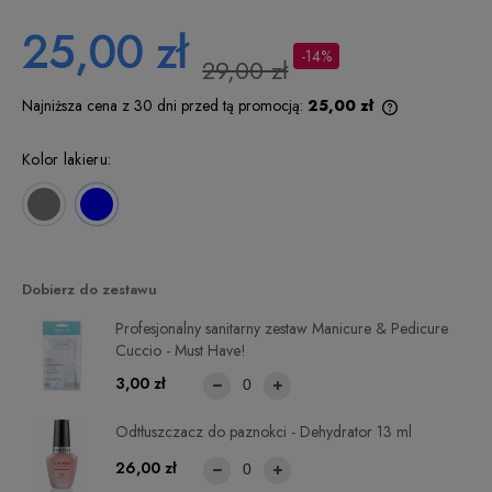
25,00 zł
-14%
29,00 zł
Najniższa cena z 30 dni przed tą promocją:
25,00 zł
Jeżeli produkt
niż 30 dni, wy
Kolor lakieru:
cena od mome
pojawił się w 
Dobierz do zestawu
Profesjonalny sanitarny zestaw Manicure & Pedicure
Cuccio - Must Have!
3,00 zł
Odtłuszczacz do paznokci - Dehydrator 13 ml
26,00 zł