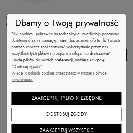
MOYRA PŁYTKA #113 MINI
MOYRA PŁYTKA #112 MINI
Dbamy o Twoją prywatność
LOVE IS ALL AROUND
FAR FAR AWAY
Pliki cookies i pokrewne im technologie umożliwiają poprawne
15,00 zł
15,00 zł
działanie strony i pomagają nam dostosować ofertę do Twoich
potrzeb. Możesz zaakceptować wykorzystanie przez nas
wszystkich tych plików i przejść do sklepu lub dostosować
Do koszyka
użycie plików do swoich preferencji, wybierając opcję
"Dostosuj zgody".
Więcej o plikach cookies przeczytasz w naszej Polityce
prywatności.
ZAAKCEPTUJ TYLKO NIEZBĘDNE
DOSTOSUJ ZGODY
ZAAKCEPTUJ WSZYSTKIE