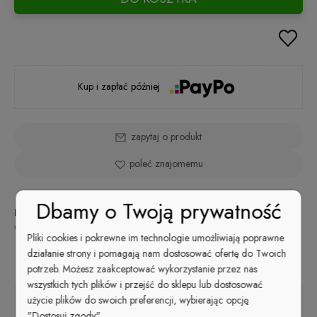
Kup i zapłać później
zapytaj o produkt
poleć znajomemu
Dbamy o Twoją prywatność
Dostępność:
Wysyłka w:
Dostawa:
na
od 9,99 zł
- ORLEN Paczka
48 godzin
wyczerpaniu
(Polska)
sprawdź formy dostawy
Pliki cookies i pokrewne im technologie umożliwiają poprawne
Cena nie zawiera ewentualnych kosztów płatności
działanie strony i pomagają nam dostosować ofertę do Twoich
Opis
potrzeb. Możesz zaakceptować wykorzystanie przez nas
wszystkich tych plików i przejść do sklepu lub dostosować
użycie plików do swoich preferencji, wybierając opcję
"Dostosuj zgody".