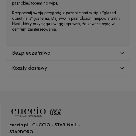
paznokieć topem no wipe.
Rozpocznij swoją przygodę z paznokciami w stylu "glazed
donut nails" już teraz. Daj swoim paznokciom niepowtarzalny
blask, który przyciąga uwagę i sprawia, że zawsze będą w
centrum zainteresowania.
Bezpieczeństwo
Koszty dostawy
Producent
Star Nail International, Inc.
Kraj wysyłki:
Valencia, Ca. 91355
29120 Avenue Paine, Stany Zjednoczone
lcenteno@cuccio.com
800 762 6245
ORLEN Paczka
(Dostawa 1-2 dni robocze)
9,99 zł
Osoba odpowiedzialna na terenie UE
cuccio.pl | CUCCIO - STAR NAIL -
DPD Pickup
(Punkty odbioru / Automaty
10,99 zł
paczkowe)
STARDORO
Petar Bangeev