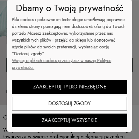
Dbamy o Twoją prywatność
Newsletter
Pliki cookies i pokrewne im technologie umożliwiają poprawne
działanie strony i pomagają nam dostosować ofertę do Twoich
Zapisz się do newslettera i bądź na bieżąco z
potrzeb. Możesz zaakceptować wykorzystanie przez nas
nowościami i promocjami!
wszystkich tych plików i przejść do sklepu lub dostosować
użycie plików do swoich preferencji, wybierając opcję
"Dostosuj zgody".
Więcej o plikach cookies przeczytasz w naszej Polityce
ZAPISZ SIĘ
prywatności.
Twoje dane będą przetwarzane zgodnie z naszą
polityką
ZAAKCEPTUJ TYLKO NIEZBĘDNE
prywatności
DOSTOSUJ ZGODY
Cuccio.pl – sklep z akcesoriami do paznokci
ZAAKCEPTUJ WSZYSTKIE
Witaj na stronie głównej
Cuccio.pl
– Twojego niezawodnego
towarzysza w świecie profesjonalnej pielęgnacji paznokci i