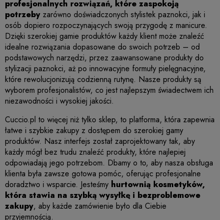
profesjonalnych rozwiązań, które zaspokoją
potrzeby
zarówno doświadczonych stylistek paznokci, jak i
osób dopiero rozpoczynających swoją przygodę z manicure.
Dzięki szerokiej gamie produktów każdy klient może znaleźć
idealne rozwiązania dopasowane do swoich potrzeb – od
podstawowych narzędzi, przez zaawansowane produkty do
stylizacji paznokci, aż po innowacyjne formuły pielęgnacyjne,
które rewolucjonizują codzienną rutynę. Nasze produkty są
wyborem profesjonalistów, co jest najlepszym świadectwem ich
niezawodności i wysokiej jakości.
Cuccio.pl
to więcej niż tylko sklep, to platforma, która zapewnia
łatwe i szybkie zakupy z dostępem do szerokiej gamy
produktów. Nasz interfejs został zaprojektowany tak, aby
każdy mógł bez trudu znaleźć produkty, które najlepiej
odpowiadają jego potrzebom. Dbamy o to, aby nasza obsługa
klienta była zawsze gotowa pomóc, oferując profesjonalne
doradztwo i wsparcie. Jesteśmy
hurtownią kosmetyków,
która stawia na szybką wysyłkę i bezproblemowe
zakupy
, aby każde zamówienie było dla Ciebie
przyjemnością.