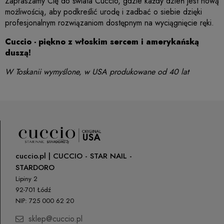
Zapraszamy Cię do świata Cuccio, gdzie każdy dzień jest nową
możliwością, aby podkreślić urodę i zadbać o siebie dzięki
profesjonalnym rozwiązaniom dostępnym na wyciągnięcie ręki.
Cuccio - piękno z włoskim sercem i amerykańską
duszą!
W Toskanii wymyślone, w USA produkowane od 40 lat
cuccio.pl | CUCCIO - STAR NAIL -
STARDORO
Lipiny 2
92-701 Łódź
NIP: 725 000 62 20
sklep@cuccio.pl