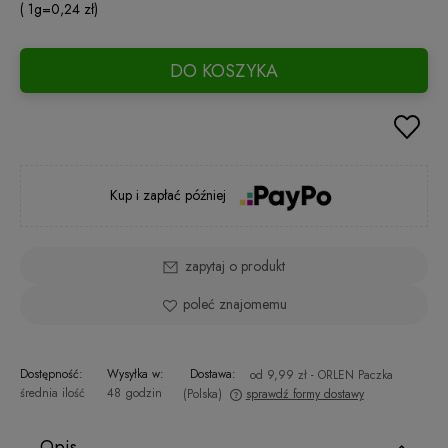
( 1
g
=
0,24 zł
)
DO KOSZYKA
Kup i zapłać później
zapytaj o produkt
poleć znajomemu
Dostępność:
Wysyłka w:
Dostawa:
od 9,99 zł
- ORLEN Paczka
średnia ilość
48 godzin
(Polska)
sprawdź formy dostawy
Cena nie zawiera ewentualnych kosztów płatności
Opis