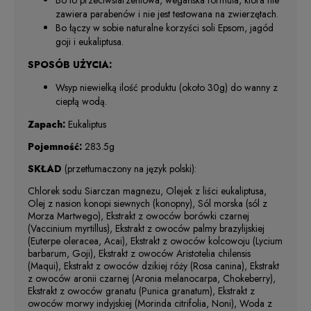
zawiera parabenów i nie jest testowana na zwierzętach.
Bo łączy w sobie naturalne korzyści soli Epsom, jagód
goji i eukaliptusa.
SPOSÓB UŻYCIA:
Wsyp niewielką ilość produktu (około 30g) do wanny z
ciepłą wodą.
Zapach:
Eukaliptus
Pojemność:
283.5g
SKŁAD
(przetłumaczony na język polski):
Chlorek sodu Siarczan magnezu, Olejek z liści eukaliptusa,
Olej z nasion konopi siewnych (konopny), Sól morska (sól z
Morza Martwego), Ekstrakt z owoców borówki czarnej
(Vaccinium myrtillus), Ekstrakt z owoców palmy brazylijskiej
(Euterpe oleracea, Acai), Ekstrakt z owoców kolcowoju (Lycium
barbarum, Goji), Ekstrakt z owoców Aristotelia chilensis
(Maqui), Ekstrakt z owoców dzikiej róży (Rosa canina), Ekstrakt
z owoców aronii czarnej (Aronia melanocarpa, Chokeberry),
Ekstrakt z owoców granatu (Punica granatum), Ekstrakt z
owoców morwy indyjskiej (Morinda citrifolia, Noni), Woda z