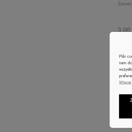
Zawies
3,00 
Pliki c
nam do
wszystk
prefere
Więcej 