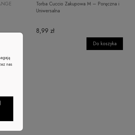
RANGE
Torba Cuccio Zakupowa M – Poręczna i
Uniwersalna
8,99 zł
Do koszyka
magają
zez nas
J