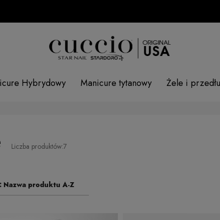
icure Hybrydowy
Manicure tytanowy
Żele i przedł
e
Liczba produktów:
7
:
Nazwa produktu A-Z