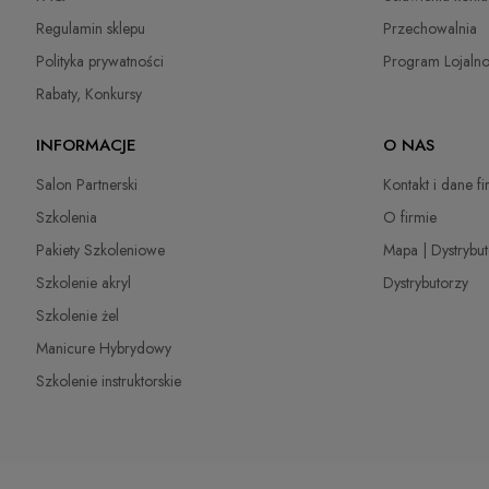
Regulamin sklepu
Przechowalnia
Polityka prywatności
Program Lojaln
Rabaty, Konkursy
INFORMACJE
O NAS
Salon Partnerski
Kontakt i dane f
Szkolenia
O firmie
Pakiety Szkoleniowe
Mapa | Dystrybu
Szkolenie akryl
Dystrybutorzy
Szkolenie żel
Manicure Hybrydowy
Szkolenie instruktorskie