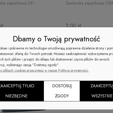
zka zapachowa CK1
Zawieszka zapachowa O
zł
3,00 zł
Dbamy o Twoją prywatność
ookies i pokrewne im technologie umożliwiają poprawne działanie strony i po
stosować ofertę do Twoich potrzeb. Możesz zaakceptować wykorzystanie pr
ich tych plików i przejść do sklepu lub dostosować użycie plików do swoich
ncji, wybierając opcję "Dostosuj zgody".
o plikach cookies przeczytasz w naszej Polityce prywatności.
ZAAKCEPTUJ TYLKO
DOSTOSUJ
ZAAKCEPTU
NIEZBĘDNE
ZGODY
WSZYSTKIE