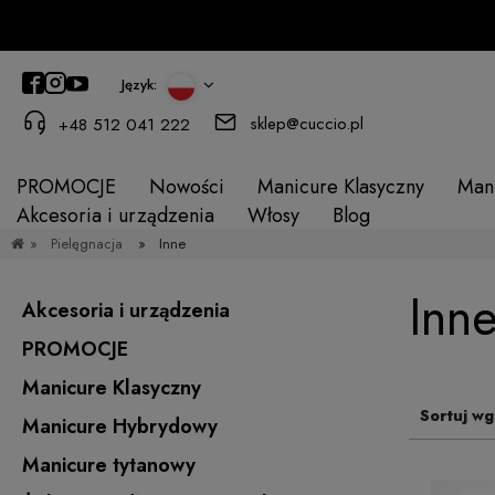
Język:
sklep@cuccio.pl
+48 512 041 222
PROMOCJE
Nowości
Manicure Klasyczny
Man
Akcesoria i urządzenia
Włosy
Blog
»
Pielęgnacja
»
Inne
Inn
Akcesoria i urządzenia
PROMOCJE
Manicure Klasyczny
Sortuj wg
Manicure Hybrydowy
Manicure tytanowy