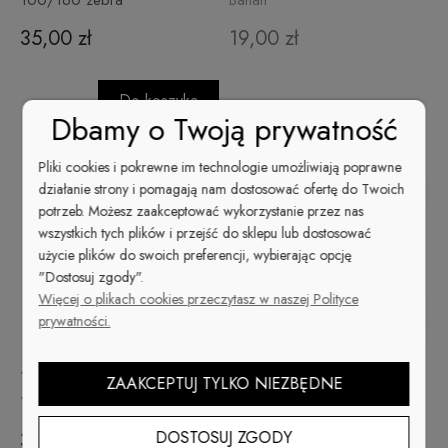
100/160 zebra
Banan
35,00 zł
19,00 zł
Do koszyka
Dbamy o Twoją prywatność
Pliki cookies i pokrewne im technologie umożliwiają poprawne
działanie strony i pomagają nam dostosować ofertę do Twoich
potrzeb. Możesz zaakceptować wykorzystanie przez nas
wszystkich tych plików i przejść do sklepu lub dostosować
użycie plików do swoich preferencji, wybierając opcję
"Dostosuj zgody".
Więcej o plikach cookies przeczytasz w naszej Polityce
prywatności.
10 szt. x Pilnik Angle Zebra
10 szt. x Pilnik Board 180/180
ZAAKCEPTUJ TYLKO NIEZBĘDNE
120 grit
Zebra
DOSTOSUJ ZGODY
30,00 zł
29,00 zł