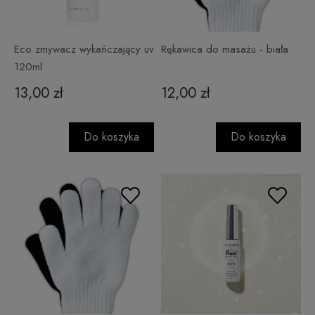
Eco zmywacz wykańczający uv
Rękawica do masażu - biała
120ml
13,00 zł
12,00 zł
Do koszyka
Do koszyka