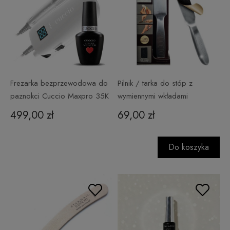
Frezarka bezprzewodowa do
Pilnik / tarka do stóp z
paznokci Cuccio Maxpro 35K
wymiennymi wkładami
+ 6 frezów + dowolna
499,00 zł
69,00 zł
hybryda Cuccio 13 ml
GRATIS!
Do koszyka