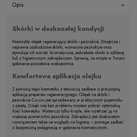
Opis
Skórki w doskonałej kondycji
Niezwykły olejek regenerujący skórki i paznokcie. Zmiękcza i
naprawia uszkodzone skórki, wzmacnia paznokcie oraz
stymuluje ich wzrost. Aromatyczne, jedwabiste oliwki w szklanej
kuli z higienicznym zakraplaczem. Sprawią, że wizyta w Twoim
gabinecie pozostanie wiekopomna.
Komfortowa aplikacja olejku
Z pomocą tego kosmetyku z łatwością zadbasz o precyzyjną
aplikację preparatu regeneracyjnego. Olejek na skórki i
paznokcie Cuccio jest sprzedawany w praktycznym pojemniku
z pipetą. Dzięki niej bez problemu możesz pobrać optymalną
ilość kosmetyku. Wystarczy tylko kropla, ale rozetrzeć ją na
większej powierzchni paznokcia. Zakraplacz jest doskonałym
rozwiązaniem także ze względu na higienę – pomaga zadbać
o bezpieczną pielęgnację w gabinecie kosmetycznym.