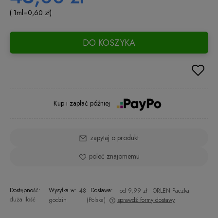
( 1
ml
=
0,60 zł
)
DO KOSZYKA
Kup i zapłać później
zapytaj o produkt
poleć znajomemu
Dostępność:
Wysyłka w:
Dostawa:
48
od 9,99 zł
- ORLEN Paczka
duża ilość
godzin
(Polska)
sprawdź formy dostawy
Cena nie zawiera ewentualnych kosztów płatności