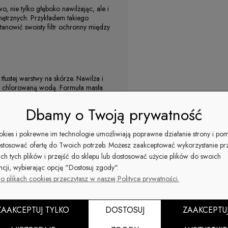
, nie tylko głęboko nawilżając, ale i
ętrznych. Przykładem takiego
stanowić swoisty filtr ochronny między
tłustej warstwy na skórze. Nawilża i
 i chlorowaną wodą. Formuła masła
Dbamy o Twoją prywatność
pobiega jej starzeniu. Jego właściwości
ookies i pokrewne im technologie umożliwiają poprawne działanie strony i po
óry
stosować ofertę do Twoich potrzeb. Możesz zaakceptować wykorzystanie pr
ich tych plików i przejść do sklepu lub dostosować użycie plików do swoich
ie poprawia wygląd skóry. Jest to
ncji, wybierając opcję "Dostosuj zgody".
zasługuje biała limonka, która ma
o plikach cookies przeczytasz w naszej Polityce prywatności.
regularne stosowanie masła może
utem kosmetyku jest ekstrakt z
bardziej promienna, a przy tym
ZAAKCEPTUJ TYLKO
DOSTOSUJ
ZAAKCEPTU