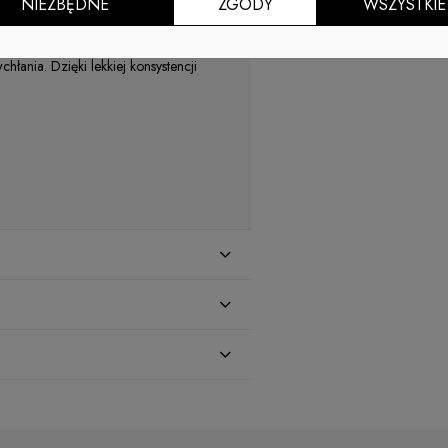
NIEZBĘDNE
ZGODY
WSZYSTKIE
 masło Aloe Vera! W przeciwieństwie do
łania. Dzięki lekkiej konsystencji