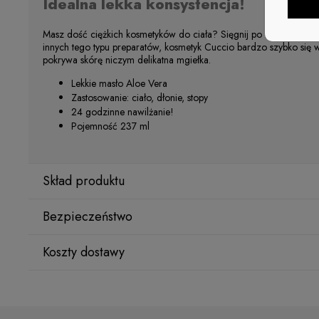
Idealna lekka konsystencja!
Masz dość ciężkich kosmetyków do ciała? Sięgnij po nawilżające
innych tego typu preparatów, kosmetyk Cuccio bardzo szybko się wch
pokrywa skórę niczym delikatna mgiełka.
Lekkie masło Aloe Vera
Zastosowanie: ciało, dłonie, stopy
24 godzinne nawilżanie!
Pojemność 237 ml
Skład produktu
Bezpieczeństwo
Aqua (Water)(EAU)
Koszty dostawy
Producent
Aloe Barbadensis (Aloe Vera) Leaf Juice
Star Nail International, Inc.
Kraj wysyłki:
Valencia, Ca. 91355
Cyclopentasiloxane
29120 Avenue Paine, Stany Zjednoczone