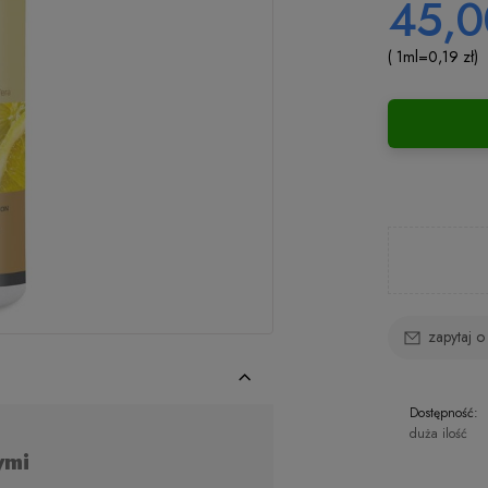
45,0
( 1
ml
=
0,19 zł
)
zapytaj o
Dostępność:
duża ilość
ymi