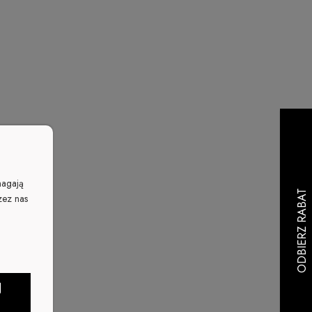
Cena nie zawiera ewentualnych kosztów
płatności
magają
zez nas
J