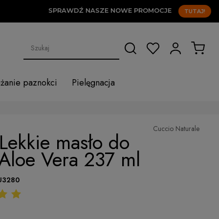
SPRAWDŹ NASZE NOWE PROMOCJE
TUTAJ!
użanie paznokci
Pielęgnacja
Cuccio Naturale
 Lekkie masło do
 Aloe Vera 237 ml
U3280