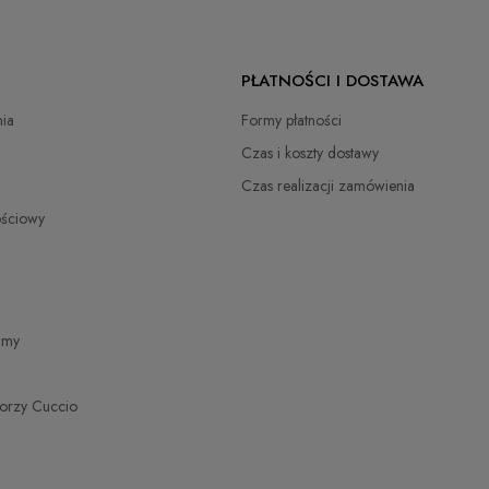
zł
PŁATNOŚCI I DOSTAWA
zł
ia
Formy płatności
zł
Czas i koszty dostawy
Czas realizacji zamówienia
zł
ościowy
zł
zł
irmy
torzy Cuccio