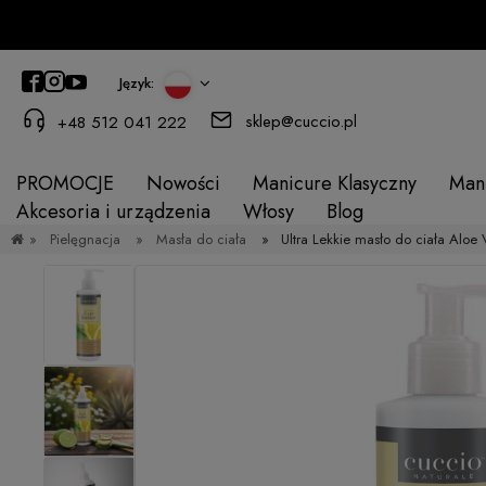
Język:
sklep@cuccio.pl
+48 512 041 222
PROMOCJE
Nowości
Manicure Klasyczny
Man
Akcesoria i urządzenia
Włosy
Blog
»
Pielęgnacja
»
Masła do ciała
»
Ultra Lekkie masło do ciała Aloe