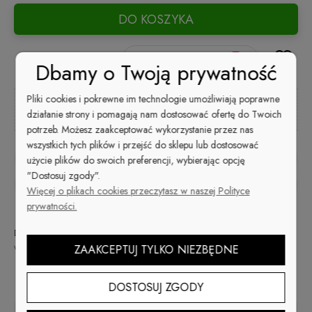
DO KOSZYKA
Zyskujesz
200
pkt [
?
]
Dbamy o Twoją prywatność
Pliki cookies i pokrewne im technologie umożliwiają poprawne
Kup i zapłać później
działanie strony i pomagają nam dostosować ofertę do Twoich
potrzeb. Możesz zaakceptować wykorzystanie przez nas
wszystkich tych plików i przejść do sklepu lub dostosować
zapytaj o produkt
użycie plików do swoich preferencji, wybierając opcję
"Dostosuj zgody".
poleć znajomemu
Więcej o plikach cookies przeczytasz w naszej Polityce
prywatności.
Dostępność:
Wysyłka w:
Dostawa:
na
48
Darmowa
wyczerpaniu
godzin
sprawdź formy dostawy
ZAAKCEPTUJ TYLKO NIEZBĘDNE
Cena nie zawiera ewentualnych kosztów płatności
Opis
DOSTOSUJ ZGODY