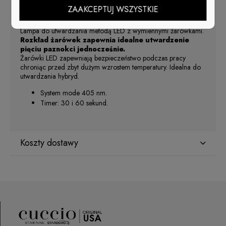
ZAAKCEPTUJ WSZYSTKIE
Nowoczesna Lampa Led z wymiennymi żarówkami!
Lampa do utwardzania metodą LED z wymiennymi żarówkami.
Rozkład żarówek zapewnia idealne utwardzenie
pięciu paznokci jednocześnie.
Żarówki LED zapewniają bezpieczeństwo podczas pracy
chroniąc przed zbyt dużym wzrostem temperatury. Idealna do
utwardzania hybryd.
System mode 405 nm.
Timer: 30 i 60 sekund.
Koszty dostawy
Kraj wysyłki:
DPD Pickup
(Punkty odbioru / Automaty
0,00 zł
paczkowe)