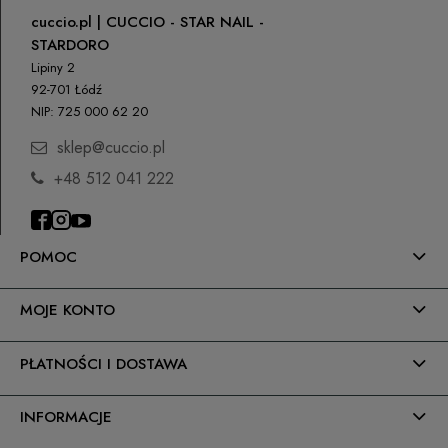
cuccio.pl | CUCCIO - STAR NAIL -
ORLEN Paczka
(Dostawa 1-2 dni robocze)
0,00 zł
STARDORO
Lipiny 2
Paczkomaty InPost
0,00 zł
92-701 Łódź
NIP: 725 000 62 20
Kurier DPD
0,00 zł
sklep@cuccio.pl
Kurier Inpost
(Dostawa 1-3 dni robocze)
0,00 zł
+48 512 041 222
odbiór osobisty
(odbiór w siedzibie firmy)
0,00 zł
POMOC
MOJE KONTO
PŁATNOŚCI I DOSTAWA
INFORMACJE