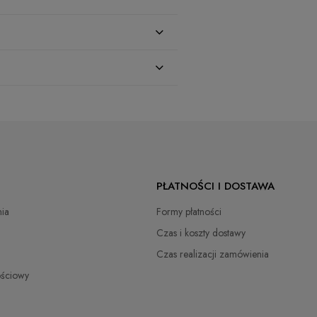
zł
PŁATNOŚCI I DOSTAWA
zł
ia
Formy płatności
 Oil
zł
Czas i koszty dostawy
Czas realizacji zamówienia
zł
ościowy
zł