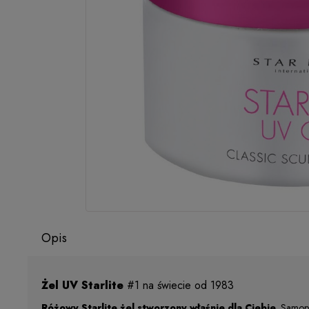
Opis
Żel UV Starlite
#1 na świecie od 1983
Różowy Starlite żel stworzony właśnie dla Ciebie.
Samopo