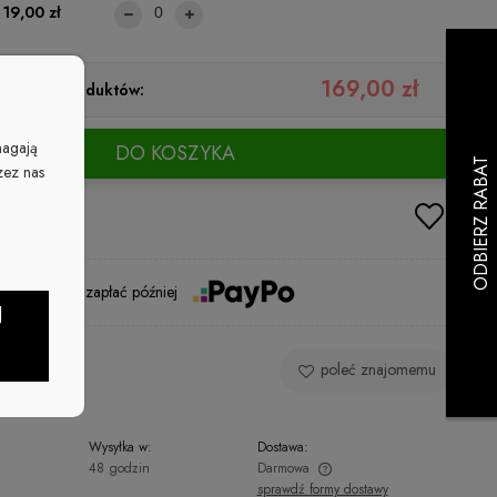
19,00 zł
169,00 zł
ystkich produktów:
magają
DO KOSZYKA
zez nas
Kup i zapłać później
J
 produkt
poleć znajomemu
Wysyłka w:
Dostawa:
48 godzin
Darmowa
sprawdź formy dostawy