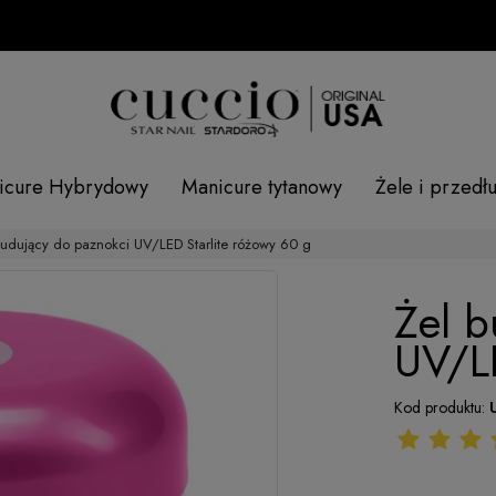
icure Hybrydowy
Manicure tytanowy
Żele i przedł
budujący do paznokci UV/LED Starlite różowy 60 g
Żel b
UV/LE
Kod produktu: