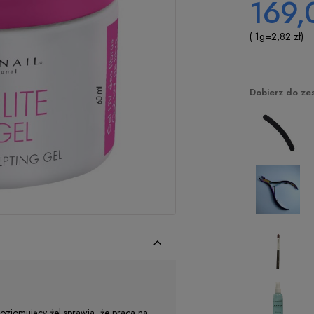
169,
( 1
g
=
2,82 zł
)
Dobierz do ze
ziomujący żel sprawia, że praca na