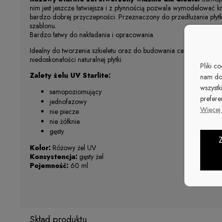
nim jest jeszcze łatwiejsza i z płynnością pozwala wymodelować 
bardzo dobrej przyczepności. Przeznaczony do przedłużania płytk
szablonu.
Bardzo łatwy do nakładania i opracowania.
Idealny do tworzenia szkieletu oraz do budowania całego paznokcia
niedoskonałości naturalnej płytki.
Pliki c
Zalety żelu UV Starlite:
nam do
wszystk
samopoziomujący
prefere
jednofazowy
Więcej 
nie piecze
nie żółknie
gęsty
Kolor:
Różowy żel UV
Konsystencja:
gęsty żel
Pojemność:
60 ml
Skład produktu