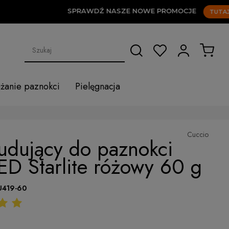
SPRAWDŹ NASZE NOWE PROMOCJE
TUTAJ!
użanie paznokci
Pielęgnacja
Cuccio
udujący do paznokci
D Starlite różowy 60 g
U419-60