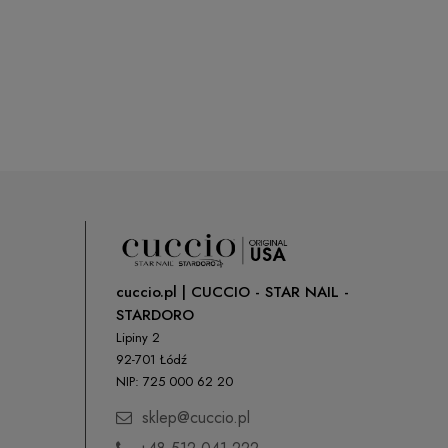
Cena nie zawiera ewentualnych kosztów
płatności
cuccio.pl | CUCCIO - STAR NAIL -
STARDORO
Lipiny 2
92-701 Łódź
NIP: 725 000 62 20
sklep@cuccio.pl