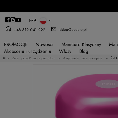
Język:
sklep@cuccio.pl
+48 512 041 222
PROMOCJE
Nowości
Manicure Klasyczny
Man
Akcesoria i urządzenia
Włosy
Blog
»
Żele i przedłużanie paznokci
»
Akrylożele i żele budujące
»
Żel 