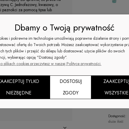
krzywą C. Jednofazowy, kwasowy, o
i paznokci za pomocą tipsa lub
Suma wsz
Dbamy o Twoją prywatność
. Perfekcyjnie kryje wszystkie
ookies i pokrewne im technologie umożliwiają poprawne działanie strony i po
stosować ofertę do Twoich potrzeb. Możesz zaakceptować wykorzystanie pr
ich tych plików i przejść do sklepu lub dostosować użycie plików do swoich
ncji, wybierając opcję "Dostosuj zgody".
o plikach cookies przeczytasz w naszej Polityce prywatności.
ZAAKCEPTUJ TYLKO
DOSTOSUJ
ZAAKCEPTU
NIEZBĘDNE
ZGODY
WSZYSTKIE
zapytaj o
Dostępność:
duża ilość