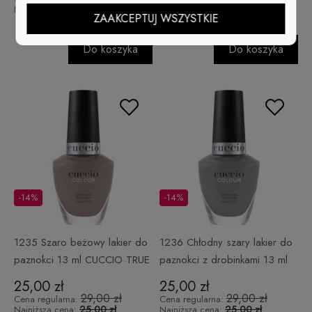
25,00 zł
25,00 zł
Najniższa cena:
Najniższa cena:
ZAAKCEPTUJ WSZYSTKIE
Do koszyka
Do koszyka
-14%
-14%
1235 Szaro beżowy lakier do
1236 Chłodny szary lakier do
paznokci 13 ml CUCCIO TRUE
paznokci z drobinkami 13 ml
NORTH
EXPLORATEUR
25,00 zł
25,00 zł
29,00 zł
29,00 zł
Cena regularna:
Cena regularna:
25,00 zł
25,00 zł
Najniższa cena:
Najniższa cena: