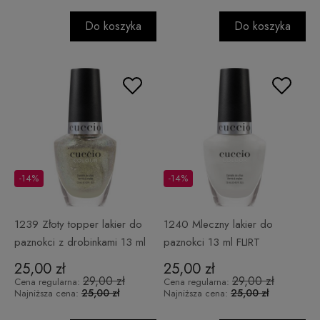
Do koszyka
Do koszyka
-14%
-14%
1239 Złoty topper lakier do
1240 Mleczny lakier do
paznokci z drobinkami 13 ml
paznokci 13 ml FLIRT
BLISSED OUT
25,00 zł
25,00 zł
29,00 zł
29,00 zł
Cena regularna:
Cena regularna:
25,00 zł
25,00 zł
Najniższa cena:
Najniższa cena: