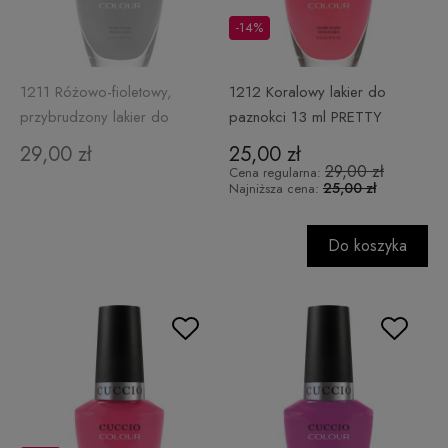
-14%
1211 Różowo-fioletowy,
1212 Koralowy lakier do
przybrudzony lakier do
paznokci 13 ml PRETTY
paznokci 13 ml ON POINTE
AWESOME
29,00 zł
25,00 zł
29,00 zł
Cena regularna:
25,00 zł
Najniższa cena:
Do koszyka