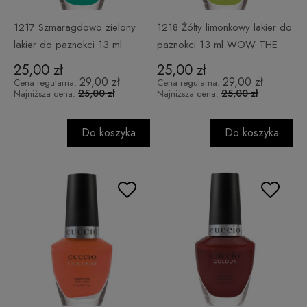
1217 Szmaragdowo zielony
1218 Żółty limonkowy lakier do
lakier do paznokci 13 ml
paznokci 13 ml WOW THE
MAKE A DIFFERENCE
WORLD
25,00 zł
25,00 zł
29,00 zł
29,00 zł
Cena regularna:
Cena regularna:
25,00 zł
25,00 zł
Najniższa cena:
Najniższa cena:
Do koszyka
Do koszyka