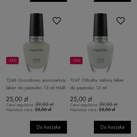
-14%
-14%
1246 Groszkowo jasnozielony
1247 Chłodny zielony lakier
lakier do paznokci 13 ml HAIR
do paznokci 13 ml
TOSS
WHY,HELLO!
25,00 zł
25,00 zł
29,00 zł
29,00 zł
Cena regularna:
Cena regularna:
25,00 zł
25,00 zł
Najniższa cena:
Najniższa cena:
Do koszyka
Do koszyka