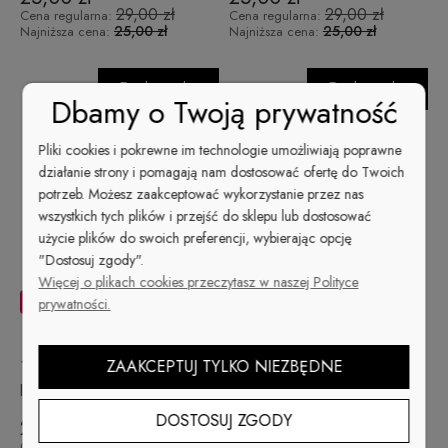
29,00 zł
29,00 zł
Cena regularna:
Cena regularna:
25,00 zł
25,00 zł
Najniższa cena:
Najniższa cena:
Do koszyka
Do koszyka
Dbamy o Twoją prywatność
Pliki cookies i pokrewne im technologie umożliwiają poprawne
działanie strony i pomagają nam dostosować ofertę do Twoich
potrzeb. Możesz zaakceptować wykorzystanie przez nas
wszystkich tych plików i przejść do sklepu lub dostosować
użycie plików do swoich preferencji, wybierając opcję
"Dostosuj zgody".
Więcej o plikach cookies przeczytasz w naszej Polityce
-14%
-14%
prywatności.
1233 Perłowy złoto beżowy
1234 Grafitowy metaliczny
ZAAKCEPTUJ TYLKO NIEZBĘDNE
lakier do paznokci 13 ml
lakier do paznokci 13 ml
Dreamville
ROAD LESS TRAVELED
DOSTOSUJ ZGODY
25,00 zł
25,00 zł
29,00 zł
29,00 zł
Cena regularna:
Cena regularna: