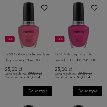
-14%
-14%
1250 Fiołkowy fioletowy lakier
1251 Malinowy lakier do
do paznokci 13 ml HOT
paznokci 13 ml DON'T GET
THANG!
TIDE DOWN
25,00 zł
25,00 zł
29,00 zł
29,00 zł
Cena regularna:
Cena regularna:
25,00 zł
25,00 zł
Najniższa cena:
Najniższa cena:
Do koszyka
Do koszyka