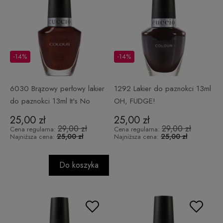
-14%
-14%
6030 Brązowy perłowy lakier
1292 Lakier do paznokci 13ml
do paznokci 13ml It's No
OH, FUDGE!
Istanbul
25,00 zł
25,00 zł
29,00 zł
29,00 zł
Cena regularna:
Cena regularna:
25,00 zł
25,00 zł
Najniższa cena:
Najniższa cena:
Do koszyka