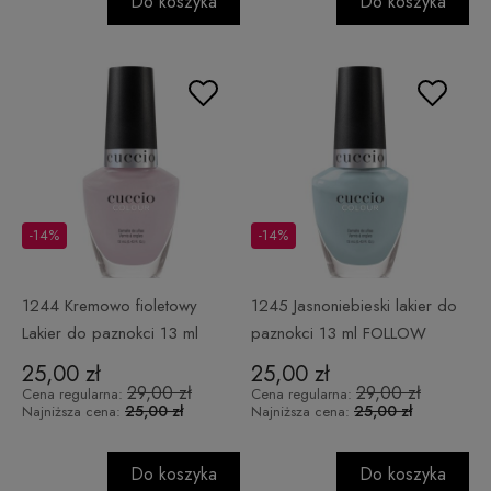
Do koszyka
Do koszyka
-14%
-14%
1244 Kremowo fioletowy
1245 Jasnoniebieski lakier do
Lakier do paznokci 13 ml
paznokci 13 ml FOLLOW
TAKE BREATH AWAY
BUTTERFLIES
25,00 zł
25,00 zł
29,00 zł
29,00 zł
Cena regularna:
Cena regularna:
25,00 zł
25,00 zł
Najniższa cena:
Najniższa cena:
Do koszyka
Do koszyka