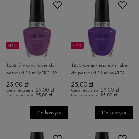
-14%
-14%
1252 Śliwkowy lakier do
1253 Ciemny jeżynowy lakier
paznokci 13 ml MERCURY
do paznokci 13 ml WATER
RISING
YOU DOING?
25,00 zł
25,00 zł
29,00 zł
29,00 zł
Cena regularna:
Cena regularna:
25,00 zł
25,00 zł
Najniższa cena:
Najniższa cena:
Do koszyka
Do koszyka