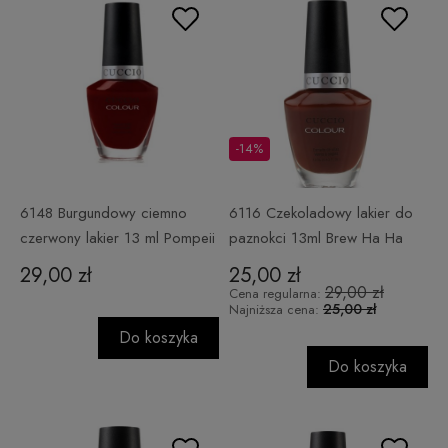
-14%
6148 Burgundowy ciemno
6116 Czekoladowy lakier do
czerwony lakier 13 ml Pompeii
paznokci 13ml Brew Ha Ha
it forward
29,00 zł
25,00 zł
29,00 zł
Cena regularna:
25,00 zł
Najniższa cena:
Do koszyka
Do koszyka