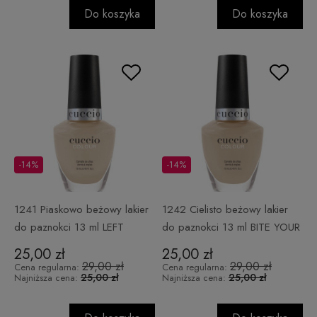
Do koszyka
Do koszyka
-14%
-14%
1241 Piaskowo beżowy lakier
1242 Cielisto beżowy lakier
do paznokci 13 ml LEFT
do paznokci 13 ml BITE YOUR
WANTING MORE
LIP
25,00 zł
25,00 zł
29,00 zł
29,00 zł
Cena regularna:
Cena regularna:
25,00 zł
25,00 zł
Najniższa cena:
Najniższa cena: