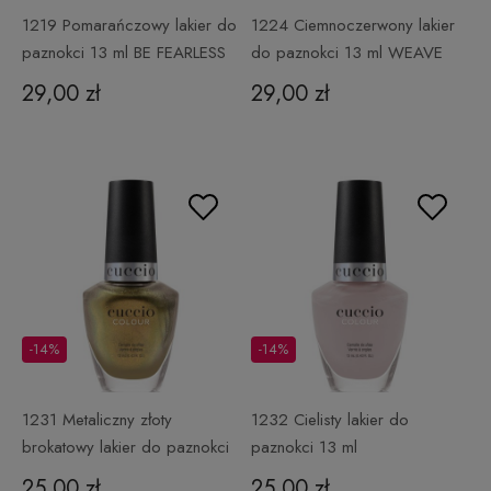
1219 Pomarańczowy lakier do
1224 Ciemnoczerwony lakier
paznokci 13 ml BE FEARLESS
do paznokci 13 ml WEAVE
ME ALONE
29,00 zł
29,00 zł
-14%
-14%
1231 Metaliczny złoty
1232 Cielisty lakier do
brokatowy lakier do paznokci
paznokci 13 ml
13 ml YOU'RE SEW SPECIAL
TRANSFORMATION
25,00 zł
25,00 zł