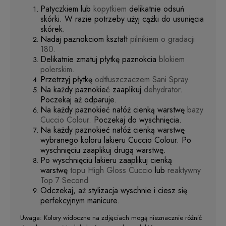
Patyczkiem lub
kopytkiem
delikatnie odsuń
skórki. W razie potrzeby użyj cążki do usunięcia
skórek.
Nadaj paznokciom kształt
pilnikiem o gradacji
180.
Delikatnie zmatuj płytkę paznokcia
blokiem
polerskim.
Przetrzyj płytkę
odtłuszczaczem Sani Spray.
Na każdy paznokieć zaaplikuj
dehydrator
.
Poczekaj aż odparuje.
Na każdy paznokieć nałóż cienką warstwę
bazy
Cuccio Colour
. Poczekaj do wyschnięcia.
Na każdy paznokieć nałóż cienką warstwę
wybranego koloru lakieru Cuccio Colour. Po
wyschnięciu zaaplikuj drugą warstwę.
Po wyschnięciu lakieru zaaplikuj cienką
warstwę
topu High Gloss Cuccio
lub
reaktywny
Top 7 Second
Odczekaj, aż stylizacja wyschnie i ciesz się
perfekcyjnym manicure.
Uwaga: Kolory widoczne na zdjęciach mogą nieznacznie różnić