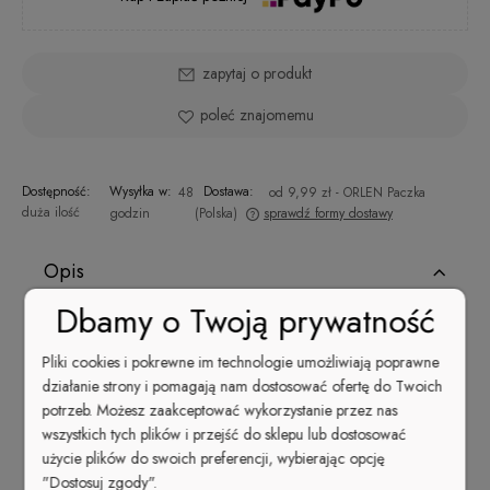
zapytaj o produkt
poleć znajomemu
Dostępność:
Wysyłka w:
Dostawa:
48
od 9,99 zł
- ORLEN Paczka
duża ilość
godzin
(Polska)
sprawdź formy dostawy
Cena nie zawiera ewentualnych kosztów płatności
Opis
Dbamy o Twoją prywatność
ROOTED
Lakier do paznokci
z kolekcji Cuccio Bella
Pliki cookies i pokrewne im technologie umożliwiają poprawne
Natura
nr 1256
to lekko przygaszony łososiowy róż o
działanie strony i pomagają nam dostosować ofertę do Twoich
kremowym wykończeniu.
potrzeb. Możesz zaakceptować wykorzystanie przez nas
Bella Natura to linia dla kobiet stonowanych, eleganckich i
wszystkich tych plików i przejść do sklepu lub dostosować
odważnych.
Klasyka kolorów ziemi doda nawet
użycie plików do swoich preferencji, wybierając opcję
najprostszej stylizacji odrobinę ekstrawagancji.
"Dostosuj zgody".