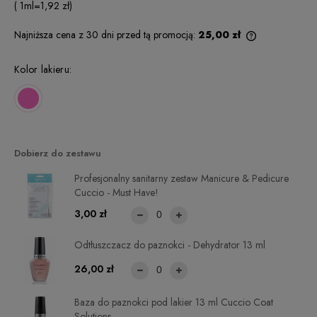
( 1
ml
=
1,92 zł
)
Najniższa cena z 30 dni przed tą promocją:
25,00 zł
Jeżeli produkt
niż 30 dni, wy
Kolor lakieru:
cena od mome
pojawił się w 
Dobierz do zestawu
Profesjonalny sanitarny zestaw Manicure & Pedicure
Cuccio - Must Have!
3,00 zł
Odtłuszczacz do paznokci - Dehydrator 13 ml
26,00 zł
Baza do paznokci pod lakier 13 ml Cuccio Coat
Solutions