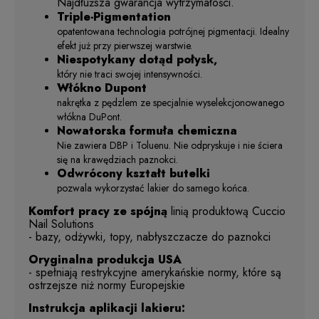
Najdłuższa gwarancja wytrzymałości.
Triple-Pigmentation
opatentowana technologia potrójnej pigmentacji. Idealny
efekt już przy pierwszej warstwie.
Niespotykany dotąd połysk,
który nie traci swojej intensywności.
Włókno Dupont
nakrętka z pędzlem ze specjalnie wyselekcjonowanego
włókna DuPont.
Nowatorska formuła chemiczna
Nie zawiera DBP i Toluenu. Nie odpryskuje i nie ściera
się na krawędziach paznokci.
Odwrócony kształt butelki
pozwala wykorzystać lakier do samego końca.
Komfort pracy ze spójną
linią produktową Cuccio
Nail Solutions
- bazy, odżywki, topy, nabłyszczacze do paznokci
Oryginalna produkcja USA
- spełniają restrykcyjne amerykańskie normy, które są
ostrzejsze niż normy Europejskie
Instrukcja aplikacji lakieru: