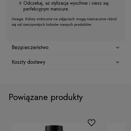
Odczekaj, aż stylizacja wyschnie i ciesz się
perfekcyjnym manicure.
Uwaga: Kolory widoczne na zdjęciach mogą nieznacznie różnić
się od rzeczywistych kolorów naszych produktów.
Bezpieczeństwo
Koszty dostawy
Producent
Star Nail International, Inc.
Kraj wysyłki:
Valencia, Ca. 91355
29120 Avenue Paine, Stany Zjednoczone
Powiązane produkty
lcenteno@cuccio.com
800 762 6245
ORLEN Paczka
(Dostawa 1-2 dni robocze)
9,99 zł
Osoba odpowiedzialna na terenie UE
DPD Pickup
(Punkty odbioru / Automaty
10,99 zł
paczkowe)
Petar Bangeev
Chakalitsa 2A