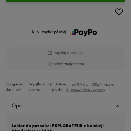
Kup i zapłać później
zapytaj o produkt
poleć znajomemu
Dostępność:
Wysyłka w:
Dostawa:
48
od 9,99 zł
- ORLEN Paczka
duża ilość
godzin
(Polska)
sprawdź formy dostawy
Cena nie zawiera ewentualnych kosztów płatności
Opis
Lakier do paznokci EXPLORATEUR z kolekcji
Wanderlust nr 1236