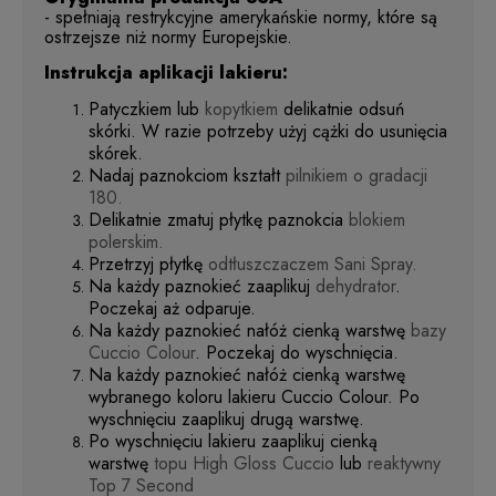
- spełniają restrykcyjne amerykańskie normy, które są
ostrzejsze niż normy Europejskie.
Instrukcja aplikacji lakieru:
Patyczkiem lub
kopytkiem
delikatnie odsuń
skórki. W razie potrzeby użyj cążki do usunięcia
skórek.
Nadaj paznokciom kształt
pilnikiem o gradacji
180.
Delikatnie zmatuj płytkę paznokcia
blokiem
polerskim.
Przetrzyj płytkę
odtłuszczaczem Sani Spray.
Na każdy paznokieć zaaplikuj
dehydrator
.
Poczekaj aż odparuje.
Na każdy paznokieć nałóż cienką warstwę
bazy
Cuccio Colour
. Poczekaj do wyschnięcia.
Na każdy paznokieć nałóż cienką warstwę
wybranego koloru lakieru Cuccio Colour. Po
wyschnięciu zaaplikuj drugą warstwę.
Po wyschnięciu lakieru zaaplikuj cienką
warstwę
topu High Gloss Cuccio
lub
reaktywny
Top 7 Second