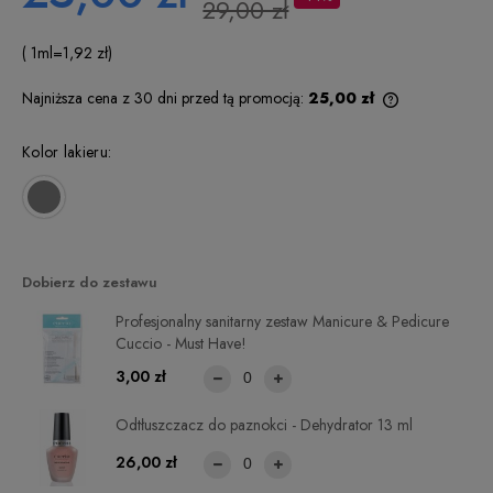
29,00 zł
( 1
ml
=
1,92 zł
)
Najniższa cena z 30 dni przed tą promocją:
25,00 zł
Jeżeli produkt
niż 30 dni, wy
Kolor lakieru:
cena od mome
pojawił się w 
Dobierz do zestawu
Profesjonalny sanitarny zestaw Manicure & Pedicure
Cuccio - Must Have!
3,00 zł
Odtłuszczacz do paznokci - Dehydrator 13 ml
26,00 zł