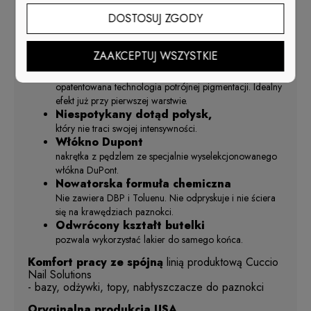
PREMIUM
DOSTOSUJ ZGODY
Cuccio Colour
jedyny lakier o sile
hybrydy.
Niezawodna trwałość 10+ dni!
ZAAKCEPTUJ WSZYSTKIE
Najdłuższa gwarancja wytrzymałości.
Triple-Pigmentation
opatentowana technologia potrójnej pigmentacji. Idealny
efekt już przy pierwszej warstwie.
Niespotykany dotąd połysk,
który nie traci swojej intensywności.
Włókno Dupont
nakrętka z pędzlem ze specjalnie wyselekcjonowanego
włókna DuPont.
Nowatorska formuła chemiczna
Nie zawiera DBP i Toluenu. Nie odpryskuje i nie ściera
się na krawędziach paznokci.
Odwrócony kształt butelki
pozwala wykorzystać lakier do samego końca.
Komfort pracy ze spójną
linią produktową Cuccio
Nail Solutions
- bazy, odżywki, topy, nabłyszczacze do paznokci
Oryginalna produkcja USA