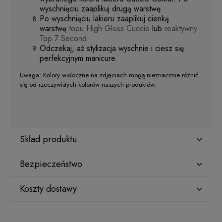
wyschnięciu zaaplikuj drugą warstwę.
Po wyschnięciu lakieru zaaplikuj cienką
warstwę
topu High Gloss Cuccio
lub
reaktywny
Top 7 Second
Odczekaj, aż stylizacja wyschnie i ciesz się
perfekcyjnym manicure.
Uwaga: Kolory widoczne na zdjęciach mogą nieznacznie różnić
się od rzeczywistych kolorów naszych produktów.
Skład produktu
Bezpieczeństwo
ETHYL ACETATE
Koszty dostawy
Producent
BUTYL ACETATE
Star Nail International, Inc.
Kraj wysyłki:
Valencia, Ca. 91355