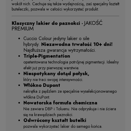
wokół nich. Cechuje się także wydajnością, zaś specjalny kształt
buteleczki, pozwala w całości wykorzystać produkt.
JAKOŚĆ
Klasyczny lakier do paznokci -
PREMIUM
Cuccio Colour
jedyny lakier o sile
hybrydy.
Niezawodna trwałość 10+ dni!
Najdłuższa gwarancja wytrzymałości.
Triple-Pigmentation
opatentowana technologia potrójnej pigmentacji. Idealny
efekt już przy pierwszej warstwie.
Niespotykany dotąd połysk,
który nie traci swojej intensywności.
Włókno Dupont
nakrętka z pędzlem ze specjalnie wyselekcjonowanego
włókna DuPont.
Nowatorska formuła chemiczna
Nie zawiera DBP i Toluenu. Nie odpryskuje i nie ściera
się na krawędziach paznokci.
Odwrócony kształt butelki
pozwala wykorzystać lakier do samego końca.