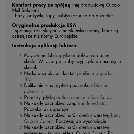
Komfort pracy ze spójną
linią produktową Cuccio
Nail Solutions
- bazy, odżywki, topy, nabłyszczacze do paznokci
Oryginalna produkcja USA
- spełniają restrykcyjne amerykańskie normy, które są
ostrzejsze niż normy Europejskie
Instrukcja aplikacji lakieru:
Patyczkiem lub
kopytkiem
delikatnie odsuń
skórki. W razie potrzeby użyj cążki do usunięcia
skórek.
Nadaj paznokciom kształt
pilnikiem o gradacji
180.
Delikatnie zmatuj płytkę paznokcia
blokiem
polerskim.
Przetrzyj płytkę
odtłuszczaczem Sani Spray.
Na każdy paznokieć zaaplikuj
dehydrator
.
Poczekaj aż odparuje.
Na każdy paznokieć nałóż cienką warstwę
bazy
Cuccio Colour
. Poczekaj do wyschnięcia.
Na każdy paznokieć nałóż cienką warstwę
wybranego koloru lakieru Cuccio Colour. Po