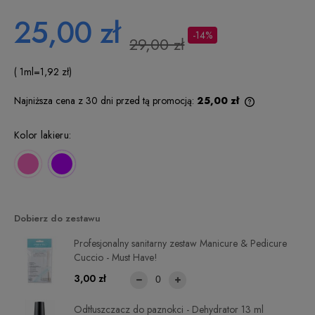
25,00 zł
-14%
29,00 zł
( 1
ml
=
1,92 zł
)
Najniższa cena z 30 dni przed tą promocją:
25,00 zł
Jeżeli produkt
niż 30 dni, wy
Kolor lakieru:
cena od mome
pojawił się w 
Dobierz do zestawu
Profesjonalny sanitarny zestaw Manicure & Pedicure
Cuccio - Must Have!
3,00 zł
Odtłuszczacz do paznokci - Dehydrator 13 ml