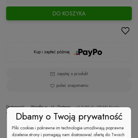
DO KOSZYKA
Kup i zapłać później
zapytaj o produkt
poleć znajomemu
Dostępność:
Wysyłka w:
Dostawa:
48
od 9,99 zł
- ORLEN Paczka
Dbamy o Twoją prywatność
duża ilość
godzin
(Polska)
sprawdź formy dostawy
Cena nie zawiera ewentualnych kosztów płatności
Pliki cookies i pokrewne im technologie umożliwiają poprawne
Opis
działanie strony i pomagają nam dostosować ofertę do Twoich