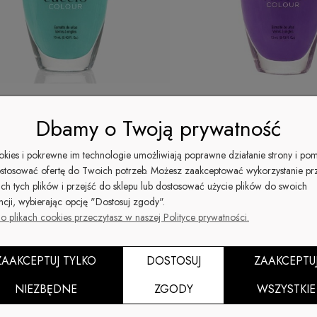
Dbamy o Twoją prywatność
akier do paznokci 13ML SEA ME
1402 Lakier do paznokci 1
MESMERIZED
ookies i pokrewne im technologie umożliwiają poprawne działanie strony i po
stosować ofertę do Twoich potrzeb. Możesz zaakceptować wykorzystanie pr
ich tych plików i przejść do sklepu lub dostosować użycie plików do swoich
 zł
25,00 zł
-14%
-14%
ncji, wybierając opcję "Dostosuj zgody".
29,00 zł
29,00 zł
gularna:
Cena regularna:
25,00 zł
25,00 zł
za cena:
Najniższa cena:
o plikach cookies przeczytasz w naszej Polityce prywatności.
Do koszyka
ZAAKCEPTUJ TYLKO
DOSTOSUJ
ZAAKCEPTU
NIEZBĘDNE
ZGODY
WSZYSTKIE