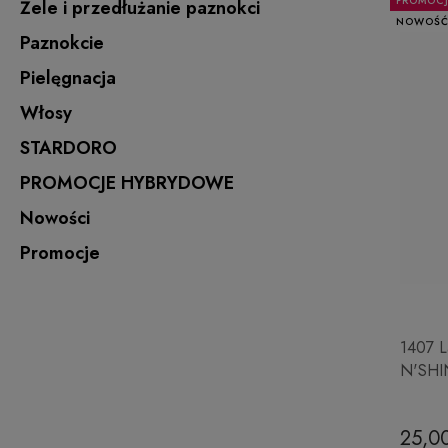
PROMOC
Żele i przedłużanie paznokci
NOWOŚ
Paznokcie
Pielęgnacja
Włosy
STARDORO
PROMOCJE HYBRYDOWE
Nowości
Promocje
1407 L
N'SHI
25,00