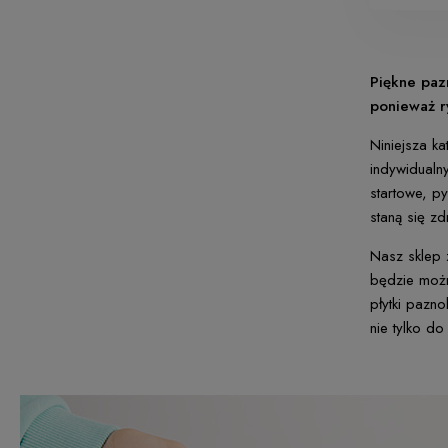
Piękne paz
ponieważ r
Niniejsza k
indywidualny
startowe, p
staną się z
Nasz sklep 
będzie możn
płytki pazn
nie tylko d