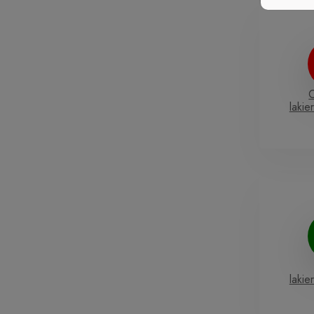
lakie
lakie