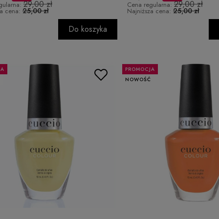
29,00 zł
29,00 zł
gularna:
Cena regularna:
25,00 zł
25,00 zł
za cena:
Najniższa cena:
Do koszyka
JA
PROMOCJA
Ć
NOWOŚĆ