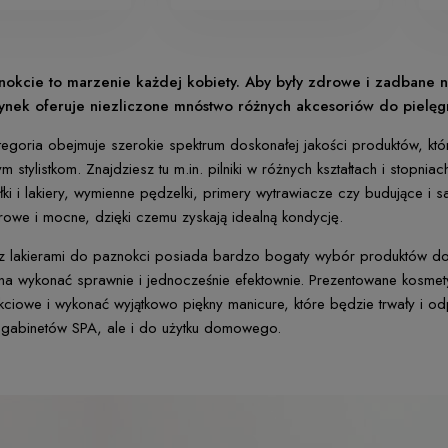
nokcie to marzenie każdej kobiety. Aby były zdrowe i zadbane n
ynek oferuje niezliczone mnóstwo różnych akcesoriów do pielęgn
ategoria obejmuje szerokie spektrum doskonałej jakości produktów, 
m stylistkom. Znajdziesz tu m.in. pilniki w różnych kształtach i stopn
yłki i lakiery, wymienne pędzelki, primery wytrawiacze czy budujące 
drowe i mocne, dzięki czemu zyskają idealną kondycję.
z lakierami do paznokci posiada bardzo bogaty wybór produktów do s
a wykonać sprawnie i jednocześnie efektownie. Prezentowane kosmet
okciowe i wykonać wyjątkowo piękny manicure, które będzie trwały i o
o gabinetów SPA, ale i do użytku domowego.