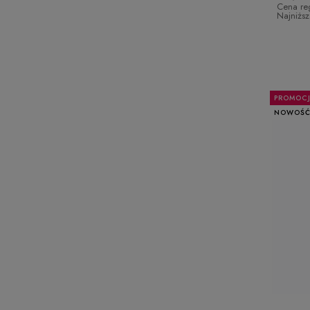
Cena re
Najniżs
PROMOC
NOWOŚ