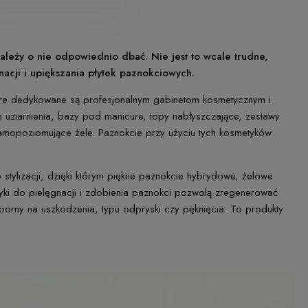
ależy o nie odpowiednio dbać. Nie jest to wcale trudne,
acji i upiększania płytek paznokciowych.
które dedykowane są profesjonalnym gabinetom kosmetycznym i
iach uziarnienia, bazy pod manicure, topy nabłyszczające, zestawy
i samopoziomujące żele. Paznokcie przy użyciu tych kosmetyków
tylizacji, dzięki którym piękne paznokcie hybrydowe, żelowe
yki do pielęgnacji i zdobienia paznokci pozwolą zregenerować
dporny na uszkodzenia, typu odpryski czy pęknięcia. To produkty