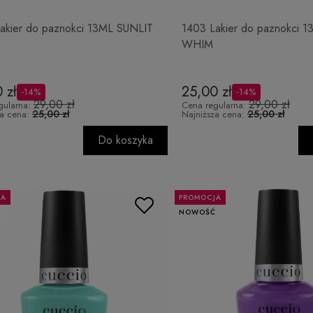
akier do paznokci 13ML SUNLIT
1403 Lakier do paznokci
WHIM
 zł
25,00 zł
-14%
-14%
29,00 zł
29,00 zł
gularna:
Cena regularna:
25,00 zł
25,00 zł
za cena:
Najniższa cena:
Do koszyka
JA
PROMOCJA
Ć
NOWOŚĆ