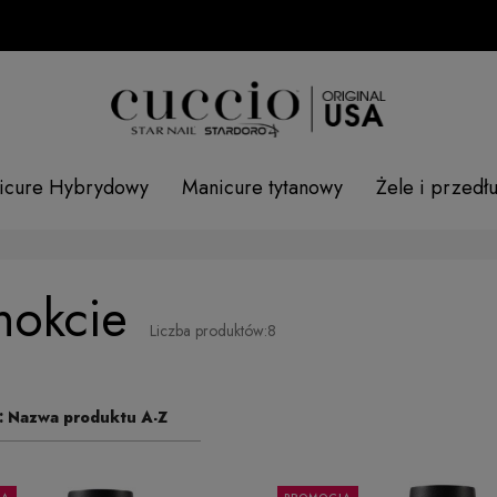
icure Hybrydowy
Manicure tytanowy
Żele i przedł
nokcie
Liczba produktów:
8
:
Nazwa produktu A-Z