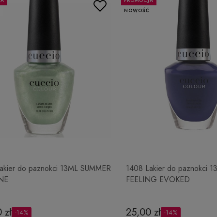
JA
PROMOCJA
Ć
NOWOŚĆ
akier do paznokci 13ML SUMMER
1408 Lakier do paznokci 1
NE
FEELING EVOKED
 zł
25,00 zł
-14%
-14%