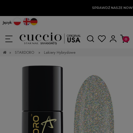
SPRAWDŹ NASZE NOW
Język:
»
STARDORO
»
Lakiery Hybrydowe