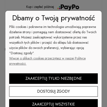
Kup i zapłać później
Dbamy o Twoją prywatność
zapytaj o produkt
Pliki cookies i pokrewne im technologie umożliwiają poprawne
działanie strony i pomagają nam dostosować ofertę do Twoich
poleć znajomemu
potrzeb. Możesz zaakceptować wykorzystanie przez nas
wszystkich tych plików i przejść do sklepu lub dostosować
użycie plików do swoich preferencji, wybierając opcję
Dostępność:
brak towaru
"Dostosuj zgody".
Więcej o plikach cookies przeczytasz w naszej Polityce
Opis
prywatności.
ZAAKCEPTUJ TYLKO NIEZBĘDNE
Stardoro Flash to hybrydy o wielu twarzach. Dzięki efektowi
flash w zależności od natężenia światła stylizacja będzie się
zmieniać. A wszystko to dzięki połyskującym drobinkom które
DOSTOSUJ ZGODY
dają subtelny efekt błysku oraz dodatkowi płatków które
odbijają mocniejsze światło.
Lakier Hybrydowy Flash 05
ZAAKCEPTUJ WSZYSTKIE