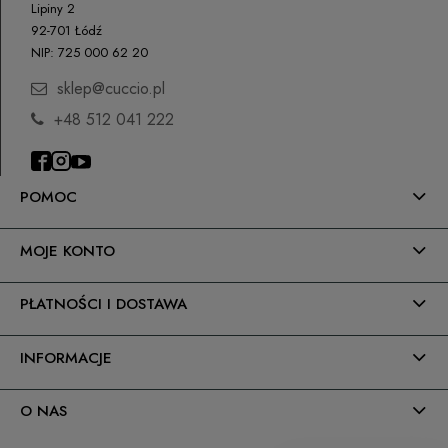
Lipiny 2
P.H. NEXT Maciej Wojnarowski
92-701 Łódź
Słoneczna 10
NIP: 725 000 62 20
91-491 Łódź, Polska
sklep@cuccio.pl
biuro@cuccio.pl
42 61 68 555
+48 512 041 222
POMOC
MOJE KONTO
PŁATNOŚCI I DOSTAWA
INFORMACJE
O NAS