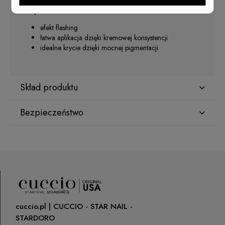
Zalety:
efekt flashing
łatwa aplikacja dzięki kremowej konsystencji
idealne krycie dzięki mocnej pigmentacji
Skład produktu
Bezpieczeństwo
Acrylates Copolymer, Cyclohexyl Methacrylate/Ethylhexyl
Methacrylate Copolymer, Sodium Silicate, Ethylhexyl Dimethyl
PABA, [+/-] CI 45430, CI 77266, CI 77120, CI 19140, CI
Producent
77510
GNBLAB sp.z.o.o
Piotrkowska 270
90-361 Łódź, Polska
uwagi@gnb-lab.com
cuccio.pl | CUCCIO - STAR NAIL -
STARDORO
Importer