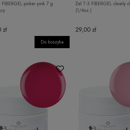
3 FIBERGEL pinker pink 7 g
Żel T-3 FIBERGEL clearly c
ący
(1/4oz.)
 zł
29,00 zł
Do koszyka