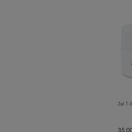
Żel T-
35,00