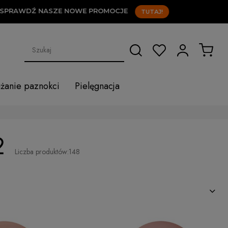
 NASZE NOWE PROMOCJE
TUTAJ!
użanie paznokci
Pielęgnacja
2
Liczba produktów:
148