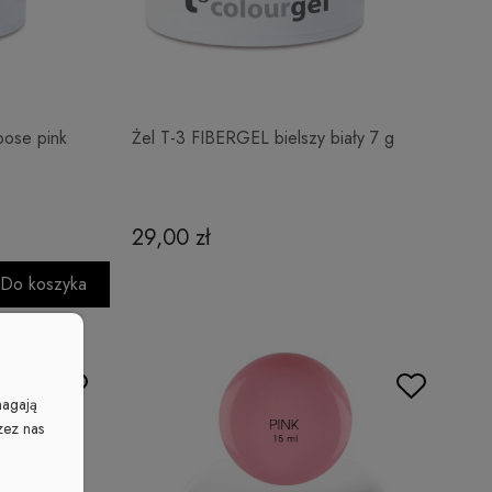
pose pink
Żel T-3 FIBERGEL bielszy biały 7 g
29,00 zł
Do koszyka
magają
zez nas