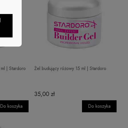
J
ml | Stardoro
Żel budujący różowy 15 ml | Stardoro
35,00 zł
Do koszyka
Do koszyka