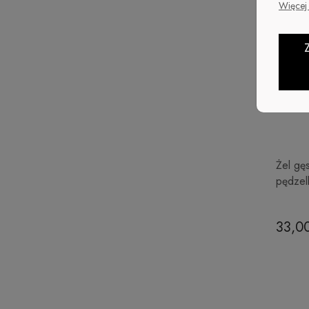
Więcej 
Żel gę
pędzel
33,00