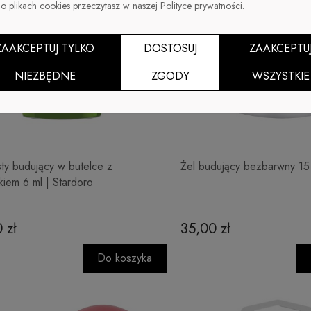
o plikach cookies przeczytasz w naszej Polityce prywatności.
ZAAKCEPTUJ TYLKO
DOSTOSUJ
ZAAKCEPTU
NIEZBĘDNE
ZGODY
WSZYSTKIE
sty budujący w butelce z
Żel budujący bezbarwny 15 
kiem 6 ml | Stardoro
 zł
35,00 zł
Do koszyka