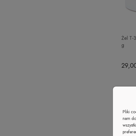
Żel T-
g
29,00
Pliki c
nam do
wszystk
prefere