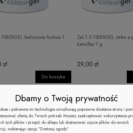
3 FIBERGEL fashionista fuchsia 7
Żel T-3 FIBERGEL strike a 
kamuflaż 7 g
 zł
29,00 zł
Do koszyka
Dbamy o Twoją prywatność
ookies i pokrewne im technologie umożliwiają poprawne działanie strony i po
stosować ofertę do Twoich potrzeb. Możesz zaakceptować wykorzystanie pr
ich tych plików i przejść do sklepu lub dostosować użycie plików do swoich
ncji, wybierając opcję "Dostosuj zgody".