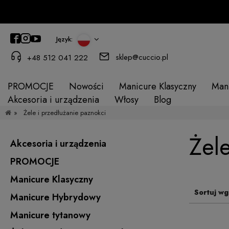
Język:
sklep@cuccio.pl
+48 512 041 222
PROMOCJE
Nowości
Manicure Klasyczny
Man
Akcesoria i urządzenia
Włosy
Blog
»
Żele i przedłużanie paznokci
Żel
Akcesoria i urządzenia
PROMOCJE
Manicure Klasyczny
Sortuj wg
Manicure Hybrydowy
Manicure tytanowy