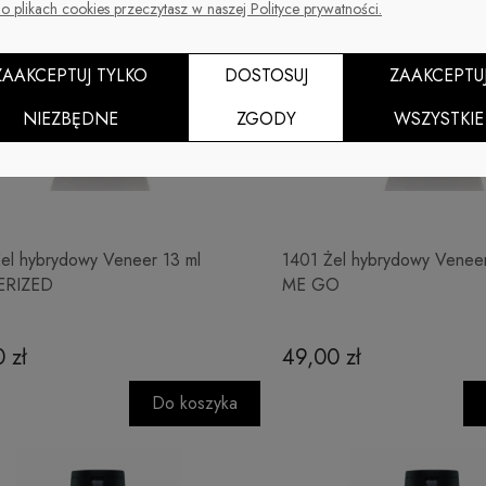
o plikach cookies przeczytasz w naszej Polityce prywatności.
ZAAKCEPTUJ TYLKO
DOSTOSUJ
ZAAKCEPTU
NIEZBĘDNE
ZGODY
WSZYSTKIE
el hybrydowy Veneer 13 ml
1401 Żel hybrydowy Venee
ERIZED
ME GO
 zł
49,00 zł
Do koszyka