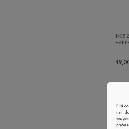
1405 Ż
HAPP
49,00
Pliki c
nam do
wszystk
prefere