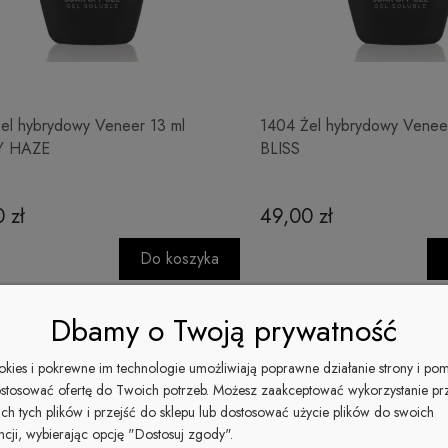
el hybrydowy Veneer 13 ml
1404 Żel hybrydowy Venee
Y HAZE
BLISS
 zł
49,00 zł
Do koszyka
Dbamy o Twoją prywatność
ookies i pokrewne im technologie umożliwiają poprawne działanie strony i po
stosować ofertę do Twoich potrzeb. Możesz zaakceptować wykorzystanie pr
ich tych plików i przejść do sklepu lub dostosować użycie plików do swoich
ncji, wybierając opcję "Dostosuj zgody".