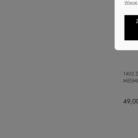
Więcej 
1402 Ż
MESM
49,00