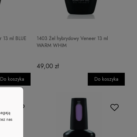
r 13 ml BLUE
1403 Żel hybrydowy Veneer 13 ml
WARM WHIM
49,00 zł
Do koszyka
Do koszyka
magają
zez nas