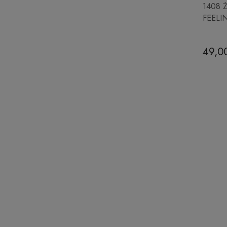
1408 Ż
FEELI
49,00