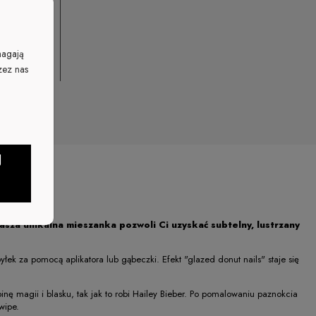
magają
zez nas
J
asza unikalna mieszanka pozwoli Ci uzyskać subtelny, lustrzany
łek za pomocą aplikatora lub gąbeczki. Efekt "glazed donut nails" staje się
ę magii i blasku, tak jak to robi Hailey Bieber. Po pomalowaniu paznokcia
wipe.