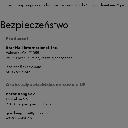
Rozpocznij swoją przygodę z paznokciami w stylu "glazed donut nails" już 
Bezpieczeństwo
Producent
Star Nail International, Inc.
Valencia, Ca. 91355
29120 Avenue Paine, Stany Zjednoczone
lcenteno@cuccio.com
800 762 6245
Osoba odpowiedzialna na terenie UE
Petar Bangeev
Chakalitsa 2A
2700 Blagoevgrad, Bułgaria
qeri_bangeeva@yahoo.com
+359887430661