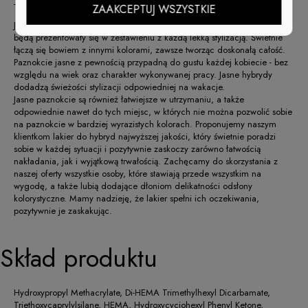
- łatwa aplikacja
ZAAKCEPTUJ WSZYSTKIE
Jasne paznokcie idealnie sprawdzą się wiosną oraz latem i doskonale
będą prezentowały się w zestawieniu z każdą lekką stylizacją. Świetnie
łączą się bowiem z innymi kolorami, zawsze tworząc doskonałą całość.
Paznokcie jasne z pewnością przypadną do gustu każdej kobiecie - bez
względu na wiek oraz charakter wykonywanej pracy. Jasne hybrydy
dodadzą świeżości stylizacji odpowiedniej na wakacje.
Jasne paznokcie są również łatwiejsze w utrzymaniu, a także
odpowiednie nawet do tych miejsc, w których nie można pozwolić sobie
na paznokcie w bardziej wyrazistych kolorach. Proponujemy naszym
klientkom lakier do hybryd najwyższej jakości, który świetnie poradzi
sobie w każdej sytuacji i pozytywnie zaskoczy zarówno łatwością
nakładania, jak i wyjątkową trwałością. Zachęcamy do skorzystania z
naszej oferty wszystkie osoby, które stawiają przede wszystkim na
wygodę, a także lubią dodające dłoniom delikatności odsłony
kolorystyczne. Mamy nadzieję, że lakier spełni ich oczekiwania,
pozytywnie je zaskakując.
Skład produktu
Hydroxypropyl Methacrylate, Di-HEMA Trimethylhexyl Dicarbamate,
Triethoxycaprylylsilane, HEMA, Hydroxycyciohexyl Phenyl Ketone,