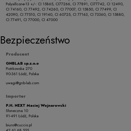
Polysillcone-13 +/-: CI 15865, CI77266, CI 77891, CI77742, CI 12490,
CI 74160, CI 77492, CI 74260, CI 77007, CI 15850, CI 77499, CI
42090, CI 77510, CI 19140, CI 60725, CI 77163, CI 73360, CI 15880,
CI 77491, CI 77000, CI 47000
Bezpieczeństwo
Producent
GNBLAB sp.z.o.o
Piotrkowska 270
90-361 Łódź, Polska
uwagi@gnb-lab.com
Importer
P.H. NEXT Maciej Wojnarowski
Słoneczna 10
91-491 Łódź, Polska
biuro@cuccio.pl
42 61 68 555