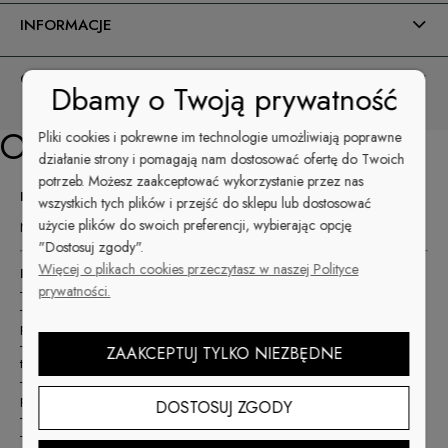
INFORMACJE
O NAS
Dbamy o Twoją prywatność
Opis
Pliki cookies i pokrewne im technologie umożliwiają poprawne
działanie strony i pomagają nam dostosować ofertę do Twoich
potrzeb. Możesz zaakceptować wykorzystanie przez nas
Hybryda do paznokci nr 1721
wszystkich tych plików i przejść do sklepu lub dostosować
użycie plików do swoich preferencji, wybierając opcję
Napisz swoją historię z naszą unikatową kolekcją #PinkStory
"Dostosuj zgody".
Więcej o plikach cookies przeczytasz w naszej Polityce
Perfekcyjna Hybryda IV generacji – super trwała
prywatności.
-
3WEEKS -
wytrzymałość ponad 21 dni
-
3PIGMENTATION
- potrójna pigmentacja 1 warstwa hybryda daje
pełne krycie
-
3FREE Formuła
- nie zawiera szkodliwych substancji: formaldehydu,
ZAAKCEPTUJ TYLKO NIEZBĘDNE
toluenu i DBP
-
DUPONT
- idealny pędzelek z włókna DuPont umożliwia aplikację
produktu pod same skórki
DOSTOSUJ ZGODY
- pojemność 6 ml to 20 zadowolonych klientek
- średnio-gęsta konsystencja, nie spływa podczas aplikacji