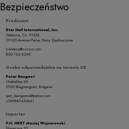
Bezpieczeństwo
Producent
Star Nail International, Inc.
Valencia, Ca. 91355
29120 Avenue Paine, Stany Zjednoczone
lcenteno@cuccio.com
800 762 6245
Osoba odpowiedzialna na terenie UE
Petar Bangeev
Chakalitsa 2A
2700 Blagoevgrad, Bułgaria
qeri_bangeeva@yahoo.com
+359887430661
Importer
P.H. NEXT Maciej Wojnarowski
Słoneczna 10