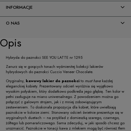
INFORMACJE
O NAS
Opis
Hybryda do paznokci SEE YOU LATTE nr 1295
Zanurz się w gorących tonach wyśmienitej kolekcji lakierów
hybrydowych do paznokci Cuccio Veneer Chocolate.
Oryginalny,
kawowy lakier do paznokci
to
must have
każdej
eleganckiej kobiety. Prezentowany odcień wyróżnia się wyjątkowo
wysokim połyskiem, który dodatkowo podkreśla jego głębię. Ten kolor w
pełni zasługuje na miano uniwersalnego. Z powodzeniem można go
połączyć z galowym strojem, jak i z mniej zobowiązującym
zestawieniem. To doskonała propozycja dla kobiet, które uwielbiają
paznokcie w kolorze ziemi. Stonowany odcień świetnie prezentuje się w
oryginalnych duetach – na przykład z domieszką szarego, czarnego,
żółtego lub pomarańczowego. Sama zdecyduj, w jaki sposób chcesz go
urozmaicić. Paznokcie w tonacji kawa z mlekiem mogą być również tłem