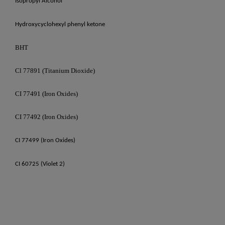
Isopropyl Alcohol
Hydroxycyclohexyl phenyl ketone
BHT
Cl 77891 (Titanium Dioxide)
CI 77491 (Iron Oxides)
CI 77492 (Iron Oxides)
CI 77499 (Iron Oxides)
CI 60725 (Violet 2)