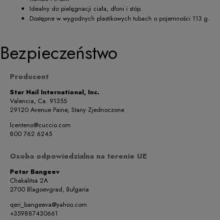
Idealny do pielęgnacji ciała, dłoni i stóp.
Dostępne w wygodnych plastikowych tubach o pojemności 113 g.
Bezpieczeństwo
Producent
Star Nail International, Inc.
Valencia, Ca. 91355
29120 Avenue Paine, Stany Zjednoczone
lcenteno@cuccio.com
800 762 6245
Osoba odpowiedzialna na terenie UE
Petar Bangeev
Chakalitsa 2A
2700 Blagoevgrad, Bułgaria
qeri_bangeeva@yahoo.com
+359887430661