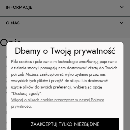
INFORMACJE
O NAS
Opis
Dbamy o Twoją prywatność
Masło z peelingiem Cuccio Spa
Pliki cookies i pokrewne im technologie umożliwiają poprawne
A gdyby tak połączyć właściwości peelingu z masłem nawilżającym?
działanie strony i pomagają nam dostosować ofertę do Twoich
Ten wyjątkowy kosmetyk z powodzeniem łączy w sobie oba preparaty.
potrzeb. Możesz zaakceptować wykorzystanie przez nas
Luksusowy peeling Cuccio Naturale zapewnia optymalne złuszczanie i
wszystkich tych plików i przejść do sklepu lub dostosować
nawilżanie skóry w jednej aktywnej formule.
Pozostawiając skórę
gładką i nawilżoną. Bogaty skład sprawia, że skóra jest
użycie plików do swoich preferencji, wybierając opcję
delikatnie złuszczona i odżywiona.
"Dostosuj zgody".
Więcej o plikach cookies przeczytasz w naszej Polityce
Masło Kokos i Imbir – postaw na
prywatności.
naturalne składniki!
Kosmetyk jest doskonałym wyborem dla osób, które stosują wyłącznie
ZAAKCEPTUJ TYLKO NIEZBĘDNE
naturalne preparaty do pielęgnacji skóry. W jego składzie znajdziesz