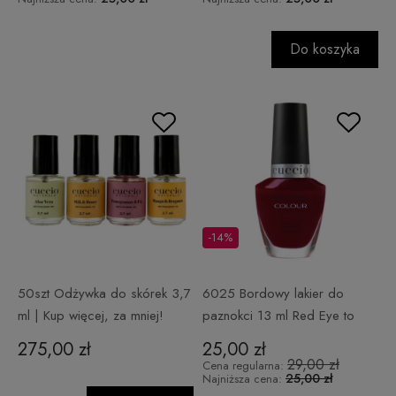
Do koszyka
-14%
50szt Odżywka do skórek 3,7
6025 Bordowy lakier do
ml | Kup więcej, za mniej!
paznokci 13 ml Red Eye to
Shanghai
275,00 zł
25,00 zł
29,00 zł
Cena regularna:
25,00 zł
Najniższa cena: