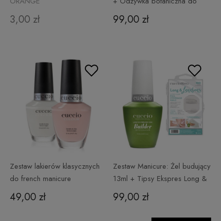
ORANGE
+ Odżywka botaniczna do
paznokci
3,00 zł
99,00 zł
Zestaw lakierów klasycznych
Zestaw Manicure: Żel budujący
do french manicure
13ml + Tipsy Ekspres Long &
Luxurious
49,00 zł
99,00 zł