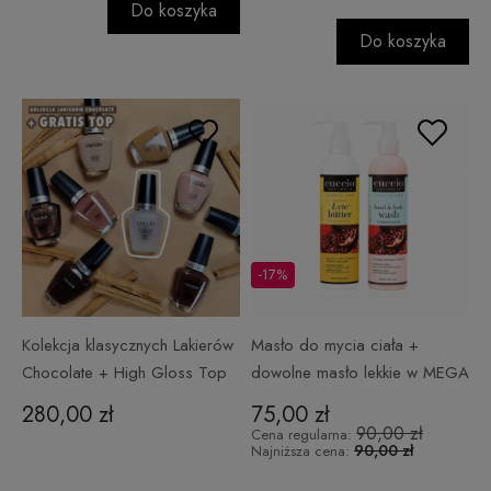
Do koszyka
Do koszyka
-17%
Kolekcja klasycznych Lakierów
Masło do mycia ciała +
Chocolate + High Gloss Top
dowolne masło lekkie w MEGA
GRATIS!
CENIE!
280,00 zł
75,00 zł
90,00 zł
Cena regularna:
90,00 zł
Najniższa cena: