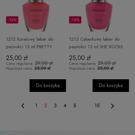
-14%
-14%
1212 Koralowy lakier do
1213 Cukierkowy lakier do
paznokci 13 ml PRETTY
paznokci 13 ml SHE ROCKS
AWESOME
25,00 zł
25,00 zł
29,00 zł
29,00 zł
Cena regularna:
Cena regularna:
25,00 zł
25,00 zł
Najniższa cena:
Najniższa cena:
Do koszyka
Do koszyka
1
2
3
4
5
...
15