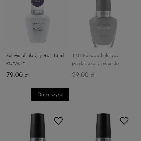
Żel wielofunkcyjny 4w1 13 ml
1211 Różowo-fioletowy,
ROYALTY
przybrudzony lakier do
paznokci 13 ml ON POINTE
79,00 zł
29,00 zł
Do koszyka