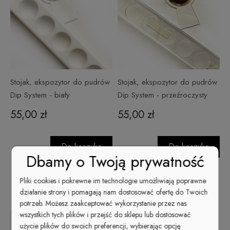
Stojak, ekspozytor do pudrów
Stojak, ekspozytor do pudrów
Dip System - biały
Dip System - przeźroczysty
55,00 zł
55,00 zł
Do koszyka
Do koszyka
Dbamy o Twoją prywatność
Pliki cookies i pokrewne im technologie umożliwiają poprawne
działanie strony i pomagają nam dostosować ofertę do Twoich
potrzeb. Możesz zaakceptować wykorzystanie przez nas
wszystkich tych plików i przejść do sklepu lub dostosować
użycie plików do swoich preferencji, wybierając opcję