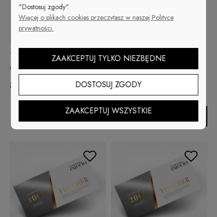
"Dostosuj zgody".
Więcej o plikach cookies przeczytasz w naszej Polityce
prywatności.
Tarka do stóp ze stali
Top nabłyszczający - High
ZAAKCEPTUJ TYLKO NIEZBĘDNE
nierdzewnej + Leczniczy krem
gloss top coat 13 ml
do stóp
DOSTOSUJ ZGODY
89,00 zł
33,00 zł
ZAAKCEPTUJ WSZYSTKIE
Do koszyka
Do koszyka