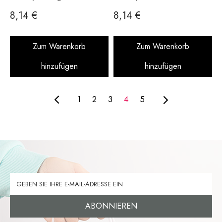
Rainbow Glitter 14 g
14 g
8,14 €
8,14 €
Zum Warenkorb
Zum Warenkorb
hinzufügen
hinzufügen
1
2
3
4
5
ABONNIEREN