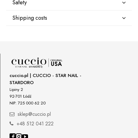
Safety
Shipping costs
Manufacturer
Star Nail International, Inc.
Valencia, Ca. 91355
DPD Kurier Deutschland
9,07 €
29120 Avenue Paine, Stany Zjednoczone
lcenteno@cuccio.com
800 762 6245
Responsible person in the EU
cuccio.pl | CUCCIO - STAR NAIL -
STARDORO
Petar Bangeev
Chakalitsa 2A
Lipiny 2
2700 Blagoevgrad, Bułgaria
92-701 Łódź
NIP: 725 000 62 20
qeri_bangeeva@yahoo.com
+359887430661
sklep@cuccio.pl
+48 512 041 222
Importer
P.H. NEXT Maciej Wojnarowski