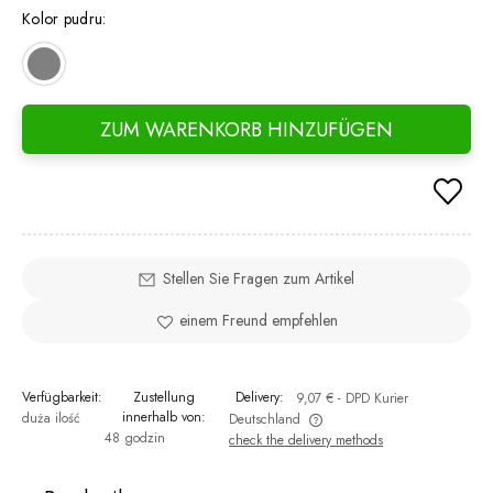
Kolor pudru:
ZUM WARENKORB HINZUFÜGEN
Stellen Sie Fragen zum Artikel
einem Freund empfehlen
Verfügbarkeit:
Zustellung
Delivery:
9,07 €
- DPD Kurier
innerhalb von:
duża ilość
Deutschland
48 godzin
check the delivery methods
The price does not include any possible payment costs