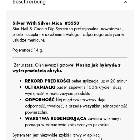
Beschreibung
Silver With Silver Mica #5553
Star Nail & Cuccio Dip System to profesjonalna, nowatorska,
prosta recepta na uzyskanie trwałego i odpornego pokrycia w
usłudze manicure.
Pojemność 14 g.
Zanurzasz, Olśniewasz i gotowe!
Nosisz jak hybrydę z
wytrzymałością akrylu.
REKORD PRĘDKOŚCI
pełna stylizacja już w 20 minut.
ULTRAMIAŁKI
puder zapewnia 100% krycie i dużą
wydajność = małe zużycie produktu.
ODPORNOŚĆ
klej międzywarstwowy daje
odporność, trwałość, a przede wszystkim jednorodność
powierzchni.
WARSTWA REGENERUJĄCA
zawiera witaminy i
pomaga w odbudowie zniszczonych paznokci.
System ten jest niezwykle szybki i łatwy w aplikacji.