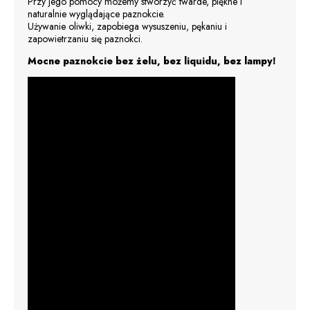
Przy jego pomocy możemy stworzyć twarde, piękne i
naturalnie wyglądające paznokcie.
Używanie oliwki, zapobiega wysuszeniu, pękaniu i
zapowietrzaniu się paznokci.
Mocne paznokcie bez żelu, bez liquidu, bez lampy!