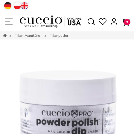
»
Titan Maniküre
»
Titanpuder