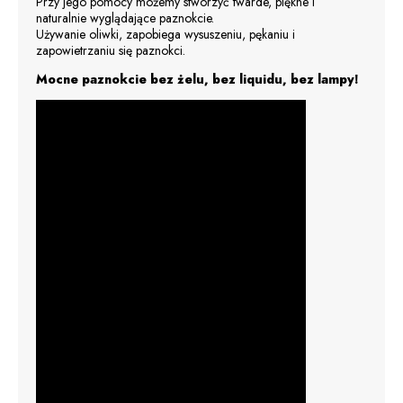
Przy jego pomocy możemy stworzyć twarde, piękne i
naturalnie wyglądające paznokcie.
Używanie oliwki, zapobiega wysuszeniu, pękaniu i
zapowietrzaniu się paznokci.
Mocne paznokcie bez żelu, bez liquidu, bez lampy!