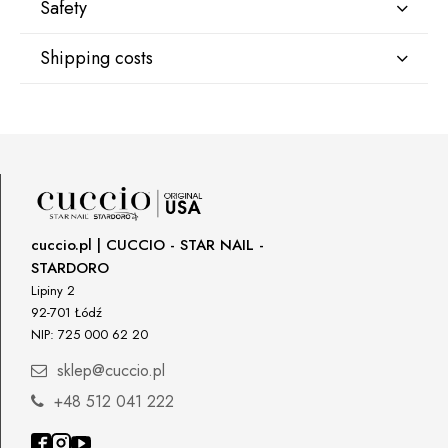
Safety
Shipping costs
Manufacturer
Star Nail International, Inc.
Valencia, Ca. 91355
DPD Kurier Deutschland
9,07 €
29120 Avenue Paine, Stany Zjednoczone
lcenteno@cuccio.com
800 762 6245
Responsible person in the EU
cuccio.pl | CUCCIO - STAR NAIL -
STARDORO
Petar Bangeev
Chakalitsa 2A
Lipiny 2
2700 Blagoevgrad, Bułgaria
92-701 Łódź
NIP: 725 000 62 20
qeri_bangeeva@yahoo.com
+359887430661
sklep@cuccio.pl
+48 512 041 222
Importer
P.H. NEXT Maciej Wojnarowski