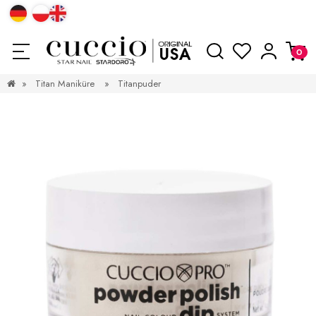
»
Titan Maniküre
»
Titanpuder