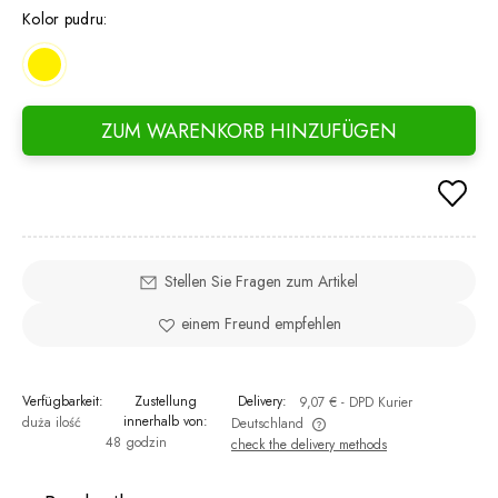
Kolor pudru:
ZUM WARENKORB HINZUFÜGEN
Stellen Sie Fragen zum Artikel
einem Freund empfehlen
Verfügbarkeit:
Zustellung
Delivery:
9,07 €
- DPD Kurier
innerhalb von:
duża ilość
Deutschland
48 godzin
check the delivery methods
The price does not include any possible payment costs