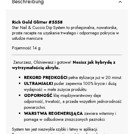
Beschreibung
Rich Gold Glitter #5558
Star Nail & Cuccio Dip System to profesjonalna, nowatorska,
prosta recepta na uzyskanie trwałego i odpornego pokrycia w
usłudze manicure.
Pojemność 14 g.
Zanurzasz, Olśniewasz i gotowe!
Nosisz jak hybrydę z
wytrzymałością akrylu.
REKORD PRĘDKOŚCI
pełna stylizacja już w 20 minut.
ULTRAMIAŁKI
puder zapewnia 100% krycie i dużą
wydajność = małe zużycie produktu.
ODPORNOŚĆ
klej międzywarstwowy daje
odporność, trwałość, a przede wszystkim jednorodność
powierzchni.
WARSTWA REGENERUJĄCA
zawiera witaminy i
pomaga w odbudowie zniszczonych paznokci.
System ten jest niezwykle szybki i łatwy w aplikacji.