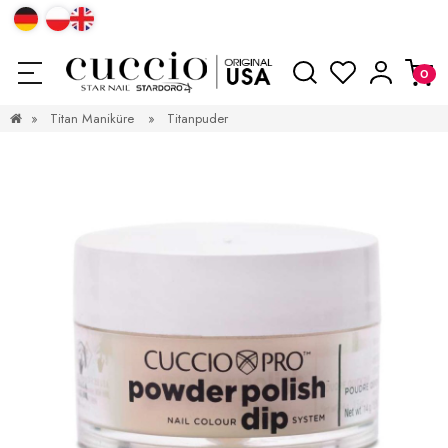
»
Titan Maniküre
»
Titanpuder