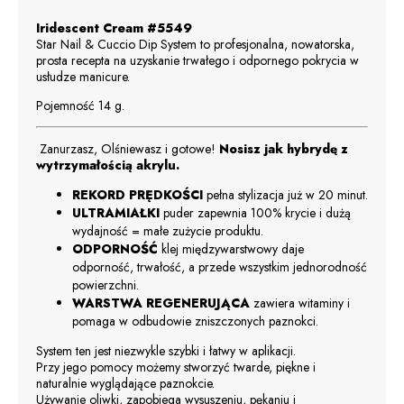
Iridescent Cream #5549
Star Nail & Cuccio Dip System to profesjonalna, nowatorska,
prosta recepta na uzyskanie trwałego i odpornego pokrycia w
usłudze manicure.
Pojemność 14 g.
Zanurzasz, Olśniewasz i gotowe!
Nosisz jak hybrydę z
wytrzymałością akrylu.
REKORD PRĘDKOŚCI
pełna stylizacja już w 20 minut.
ULTRAMIAŁKI
puder zapewnia 100% krycie i dużą
wydajność = małe zużycie produktu.
ODPORNOŚĆ
klej międzywarstwowy daje
odporność, trwałość, a przede wszystkim jednorodność
powierzchni.
WARSTWA REGENERUJĄCA
zawiera witaminy i
pomaga w odbudowie zniszczonych paznokci.
System ten jest niezwykle szybki i łatwy w aplikacji.
Przy jego pomocy możemy stworzyć twarde, piękne i
naturalnie wyglądające paznokcie.
Używanie oliwki, zapobiega wysuszeniu, pękaniu i