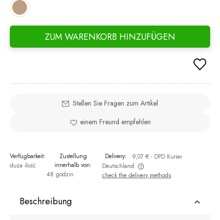
ZUM WARENKORB HINZUFÜGEN
Stellen Sie Fragen zum Artikel
einem Freund empfehlen
Verfügbarkeit:
Zustellung
Delivery:
9,07 €
- DPD Kurier
innerhalb von:
duża ilość
Deutschland
48 godzin
check the delivery methods
The price does not include any possible payment costs
Beschreibung