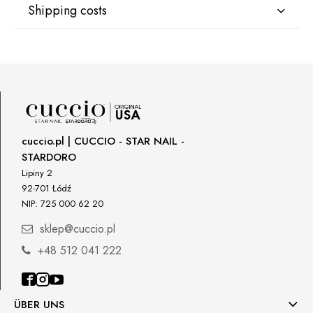
Shipping costs
Manufacturer
Star Nail International, Inc.
Valencia, Ca. 91355
DPD Kurier Deutschland
9,07 €
29120 Avenue Paine, Stany Zjednoczone
lcenteno@cuccio.com
800 762 6245
Responsible person in the EU
cuccio.pl | CUCCIO - STAR NAIL -
STARDORO
Petar Bangeev
Chakalitsa 2A
Lipiny 2
2700 Blagoevgrad, Bułgaria
92-701 Łódź
NIP: 725 000 62 20
qeri_bangeeva@yahoo.com
+359887430661
sklep@cuccio.pl
+48 512 041 222
Importer
P.H. NEXT Maciej Wojnarowski
Słoneczna 10
91-491 Łódź, Polska
ÜBER UNS