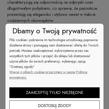
charakteryzują się odpornością na odpryski oraz
długotrwałym połyskiem, co sprawia, że paznokcie
prezentują się elegancko i stylowo nawet w trakcie
codziennych obowiązków.
Dbamy o Twoją prywatność
Jeśli chodzi o stylizacje, możliwości są naprawdę
ogromne. Możesz zdecydować się na
Pliki cookies i pokrewne im technologie umożliwiają poprawne
minimalistyczne wzory
lub postawić na bardziej
działanie strony i pomagają nam dostosować ofertę do Twoich
ozdobne zdobienia z brokatem czy
cyrkoniami
. W
potrzeb. Możesz zaakceptować wykorzystanie przez nas
sezonie świątecznym 2025 modne będą kolory takie
wszystkich tych plików i przejść do sklepu lub dostosować
jak
nude
,
głębokie czerwienie
,
bordo
oraz
użycie plików do swoich preferencji, wybierając opcję
"Dostosuj zgody".
metaliczne akcenty
w złocie i srebrze. Te
Więcej o plikach cookies przeczytasz w naszej Polityce
odcienie doskonale wpisują się w
prywatności.
bożonarodzeniowy klimat, umożliwiając stworzenie
unikalnego manicure.
ZAAKCEPTUJ TYLKO NIEZBĘDNE
Z technicznego punktu widzenia, manicure
hybrydowy wymaga
utwardzania
pod
lampą UV
DOSTOSUJ ZGODY
lub LED
. Taki proces zapewnia mocne przyleganie