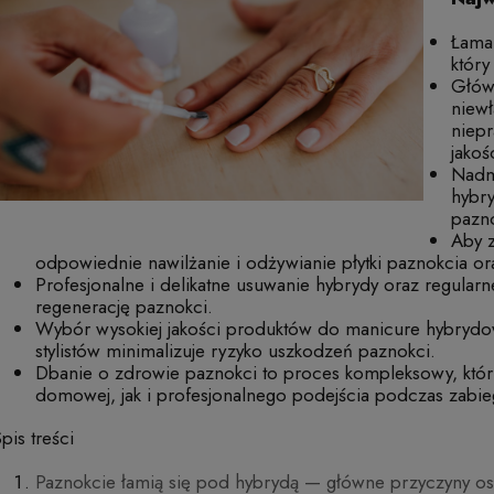
Łaman
który
Głów
niewł
niepr
jakoś
Nadmi
hybr
pazno
Aby z
odpowiednie nawilżanie i odżywianie płytki paznokcia o
Profesjonalne i delikatne usuwanie hybrydy oraz regular
regenerację paznokci.
Wybór wysokiej jakości produktów do manicure hybrydo
stylistów minimalizuje ryzyko uszkodzeń paznokci.
Dbanie o zdrowie paznokci to proces kompleksowy, któ
domowej, jak i profesjonalnego podejścia podczas zab
pis treści
Paznokcie łamią się pod hybrydą — główne przyczyny osł