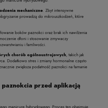
wego manicure hybrydowego.
odzenia mechaniczne
. Zbyt intensywne
 obgryzanie prowadzą do mikrouszkodzeń, które
łowanie boków paznokci oraz brak ich nawilżenia
 moczenie dłoni i stosowanie zmywaczy
ozwarstwianiu i łamliwości.
órych chorób ogólnoustrojowych
, takich jak
yca. Dodatkowo stres i zmiany hormonalne często
co znacznie zwiększa podatność paznokci na łamanie
 paznokcia przed aplikacją
ałego manicure hybrydowego. Proces ten obejmuje