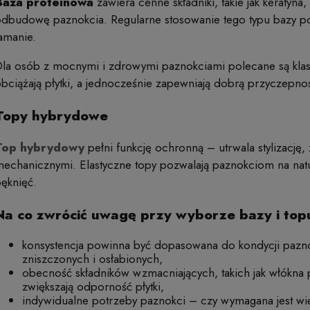
Baza proteinowa
zawiera cenne składniki, takie jak keratyna,
dbudowę paznokcia. Regularne stosowanie tego typu bazy popr
amanie.
la osób z mocnymi i zdrowymi paznokciami polecane są klasyc
bciążają płytki, a jednocześnie zapewniają dobrą przyczepnoś
Topy hybrydowe
Top hybrydowy
pełni funkcję ochronną – utrwala stylizację
echanicznymi. Elastyczne topy pozwalają paznokciom na natu
ęknięć.
Na co zwrócić uwagę przy wyborze bazy i top
konsystencja powinna być dopasowana do kondycji paznokc
zniszczonych i osłabionych,
obecność składników wzmacniających, takich jak włókna 
zwiększają odporność płytki,
indywidualne potrzeby paznokci – czy wymagana jest w