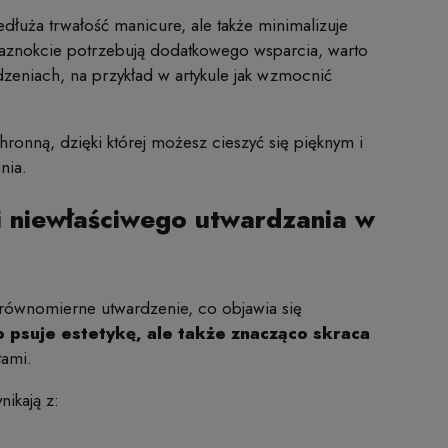
edłuża trwałość manicure, ale także minimalizuje
 paznokcie potrzebują dodatkowego wsparcia, warto
eniach, na przykład w artykule jak wzmocnić
onną, dzięki której możesz cieszyć się pięknym i
nia.
i niewłaściwego utwardzania w
równomierne utwardzenie, co objawia się
o psuje estetykę, ale także znacząco skraca
tami.
ikają z: