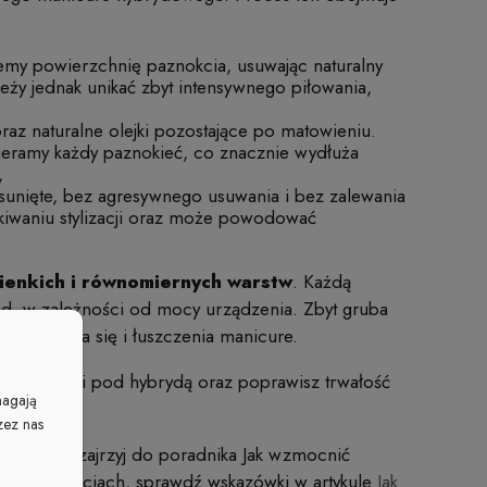
emy powierzchnię paznokcia, usuwając naturalny
eży jednak unikać zbyt intensywnego piłowania,
 oraz naturalne olejki pozostające po matowieniu.
ieramy każdy paznokieć, co znacznie wydłuża
,
sunięte, bez agresywnego usuwania i bez zalewania
skiwaniu stylizacji oraz może powodować
ienkich i równomiernych warstw
. Każdą
d, w zależności od mocy urządzenia. Zbyt gruba
rszczenia się i łuszczenia manicure.
nia paznokci pod hybrydą oraz poprawisz trwałość
magają
zez nas
znokcie
, zajrzyj do poradnika Jak wzmocnić
wych paznokciach, sprawdź wskazówki w artykule
Jak