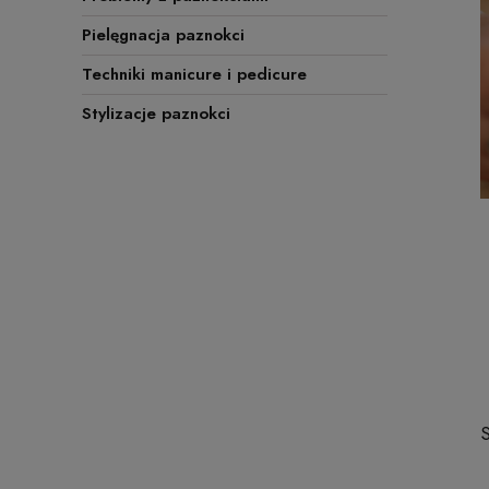
Pielęgnacja paznokci
Techniki manicure i pedicure
Stylizacje paznokci
S