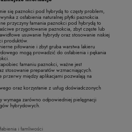
ie się paznokci pod hybrydą to częsty problem,
 wynika z osłabienia naturalnej płytki paznokcia.
ne przyczyny łamania paznokci pod hybrydą to
aściwe przygotowanie paznokcia, zbyt częste lub
awidłowe usuwanie hybrydy oraz stosowanie niskiej
ci produktów.
erne piłowanie i zbyt gruba warstwa lakieru
ydowego mogą prowadzić do osłabienia i pękania
kci.
apobiec łamaniu paznokci, ważne jest
raz stosowanie preparatów wzmacniających.
ne przerwy między aplikacjami pozwalają na
wego oraz korzystanie z usług doświadczonych
ry wymaga zarówno odpowiedniej pielęgnacji
iegów hybrydowych.
abienia i łamliwości