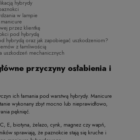
ikacją hybrydy
paznokci
rdzania w lampie
 manicure
owej przez klientkę
nokci pod hybrydą
od hybrydą oraz jak zapobiegać uszkodzeniom?
blemów z łamliwością
nia uszkodzeń mechanicznych
łówne przyczyny osłabienia i
zyczyn ich łamania pod warstwą hybrydy. Manicure
stanie wykonany zbyt mocno lub nieprawidłowo,
ania pęknięć.
B, C, E, biotyna, żelazo, cynk, magnez czy wapń,
ków sprawiają, że paznokcie stają się kruche i