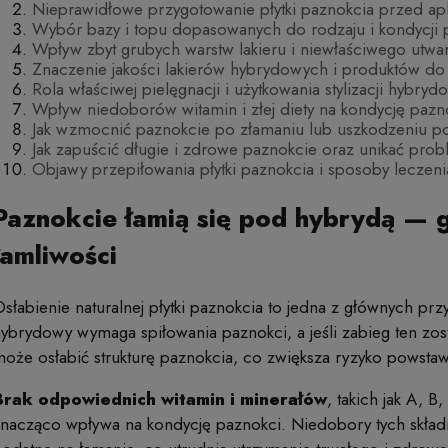
Nieprawidłowe przygotowanie płytki paznokcia przed apl
Wybór bazy i topu dopasowanych do rodzaju i kondycji 
Wpływ zbyt grubych warstw lakieru i niewłaściwego utwa
Znaczenie jakości lakierów hybrydowych i produktów do
Rola właściwej pielęgnacji i użytkowania stylizacji hybryd
Wpływ niedoborów witamin i złej diety na kondycję paz
Jak wzmocnić paznokcie po złamaniu lub uszkodzeniu p
Jak zapuścić długie i zdrowe paznokcie oraz unikać pro
Objawy przepiłowania płytki paznokcia i sposoby lecze
Paznokcie łamią się pod hybrydą — g
łamliwości
słabienie naturalnej płytki paznokcia to jedna z głównych pr
ybrydowy wymaga spiłowania paznokci, a jeśli zabieg ten zo
oże osłabić strukturę paznokcia, co zwiększa ryzyko powstaw
Brak odpowiednich witamin i minerałów
, takich jak A, 
nacząco wpływa na kondycję paznokci. Niedobory tych składni