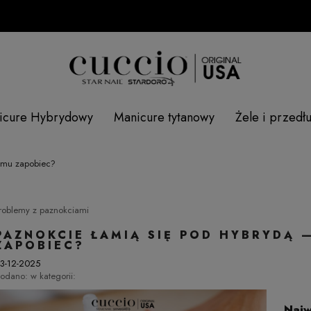
icure Hybrydowy
Manicure tytanowy
Żele i przedł
temu zapobiec?
roblemy z paznokciami
PAZNOKCIE ŁAMIĄ SIĘ POD HYBRYDĄ —
ZAPOBIEC?
3-12-2025
odano:
w kategorii:
Najw