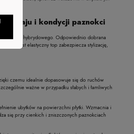
rodzaju i kondycji paznokci
J
ego manicure hybrydowego. Odpowiednio dobrana
, natomiast elastyczny top zabezpiecza stylizację,
dzięki czemu idealnie dopasowuje się do ruchów
 szczególnie ważne w przypadku słabych i łamliwych
ełnienie ubytków na powierzchni płytki. Wzmacnia i
a się przy cienkich i zniszczonych paznokciach