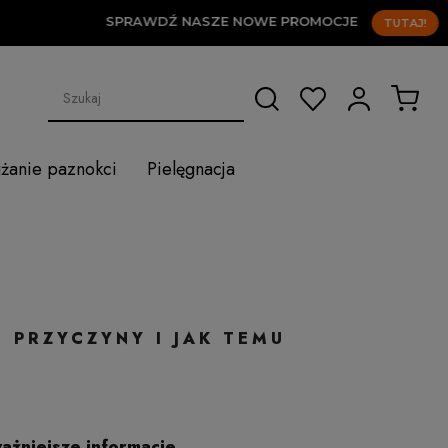
SPRAWDŹ NASZE NOWE PROMOCJE
TUTAJ!
użanie paznokci
Pielęgnacja
 PRZYCZYNY I JAK TEMU
ażniejsze informacje