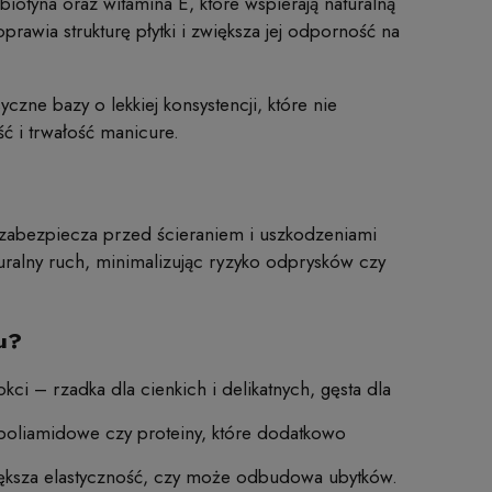
 biotyna oraz witamina E, które wspierają naturalną
awia strukturę płytki i zwiększa jej odporność na
zne bazy o lekkiej konsystencji, które nie
ć i trwałość manicure.
, zabezpiecza przed ścieraniem i uszkodzeniami
ralny ruch, minimalizując ryzyko odprysków czy
u?
i – rzadka dla cienkich i delikatnych, gęsta dla
poliamidowe czy proteiny, które dodatkowo
iększa elastyczność, czy może odbudowa ubytków.