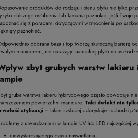
opasowanie produktów do rodzaju i stanu płytki nie tylko prz
yzyko dalszego osłabienia lub łamania paznokci. Jeśli Twoje
apoznać się z poradami dotyczącymi wzmocnienia po uszkodz
ęknięty paznokieć.
dpowiednio dobrana baza i top tworzą skuteczną barierę ochr
rwałym manicurem, nie narażając naturalnej płytki na uszkodze
Wpływ zbyt grubych warstw lakieru 
lampie
byt gruba warstwa lakieru hybrydowego często powoduje nie
marszczeniem powierzchni manicure.
Taki defekt nie tylk
rwałość stylizacji
– lakier szybciej odpryskuje i schodzi pła
roblemy z utwardzaniem w lampie UV lub LED najczęściej wyn
niewystarczającego czasu naświetlania,