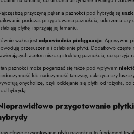
odatne na łamanie, co utrudnia utrzymanie trwałego i zdro
ajczęstszą przyczyną pękania paznokci pod hybrydą są
uszk
piłowanie podczas przygotowania paznokcia, uderzenia czy
słabiają płytkę i sprzyjają jej łamaniu.
Równie ważna jest
odpowiednia pielęgnacja
. Agresywne pi
owodują przesuszenie i osłabienie płytki. Dodatkowo częste
awierających aceton niszczą strukturę paznokcia, co sprzyja r
Stan paznokci może pogarszać się także pod wpływem
niekt
iedoczynność lub nadczynność tarczycy, cukrzyca czy łuszcz
ywołują onycholizę, czyli odklejanie się płytki od łożyska, 
pod hybrydą.
Nieprawidłowe przygotowanie płytki
hybrydy
rawidłowe przygotowanie płytki paznokcia to fundament trw