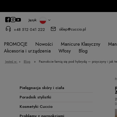
Język:
sklep@cuccio.pl
+48 512 041 222
PROMOCJE
Nowości
Manicure Klasyczny
Man
Akcesoria i urządzenia
Włosy
Blog
Jesteś w:
»
Blog
»
Paznokcie łamią się pod hybrydą — przyczyny i jak 
P
Pielęgnacja skóry i ciała
Poradnik stylistki
2
D
Kosmetyki Cuccio
Problemy z paznokciami