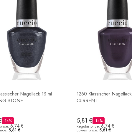
lassischer Nagellack 13 ml
1260 Klassischer Nagellack
ING STONE
CURRENT
€
5,81 €
-14%
-14%
6,74 €
6,74 €
price:
Regular price:
5,81 €
5,81 €
rice:
Lowest price: