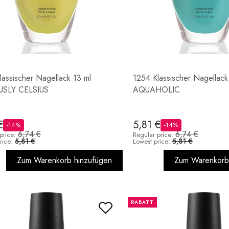
lassischer Nagellack 13 ml
1254 Klassischer Nagellack
USLY CELSIUS
AQUAHOLIC
€
5,81 €
-14%
-14%
6,74 €
6,74 €
price:
Regular price:
5,81 €
5,81 €
rice:
Lowest price:
Zum Warenkorb hinzufügen
Zum Warenkorb
RABATT