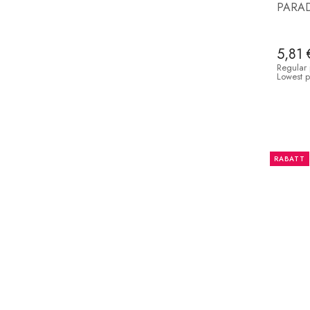
PARA
5,81 
Regular 
Lowest p
RABATT