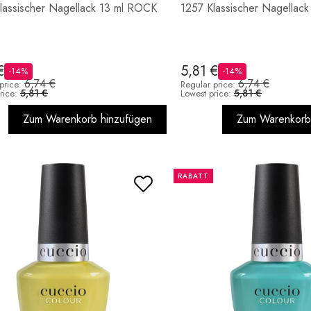
lassischer Nagellack 13 ml ROCK
1257 Klassischer Nagellac
€
5,81 €
-14%
-14%
6,74 €
6,74 €
price:
Regular price:
5,81 €
5,81 €
rice:
Lowest price:
Zum Warenkorb hinzufügen
Zum Warenkorb
RABATT