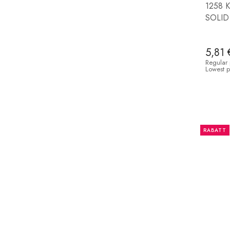
1258 K
SOLID
5,81 
Regular 
Lowest p
RABATT