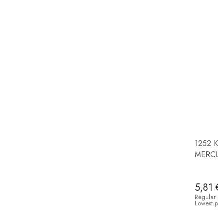
1252 K
MERCU
5,81 
Regular 
Lowest p