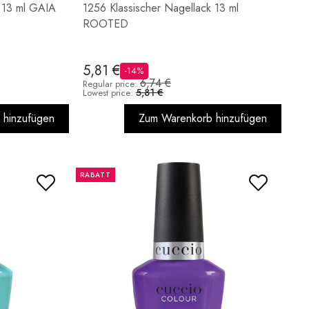
k 13 ml GAIA
1256 Klassischer Nagellack 13 ml
ROOTED
5,81 €
-14%
6,74 €
Regular price:
5,81 €
Lowest price:
 hinzufügen
Zum Warenkorb hinzufügen
RABATT