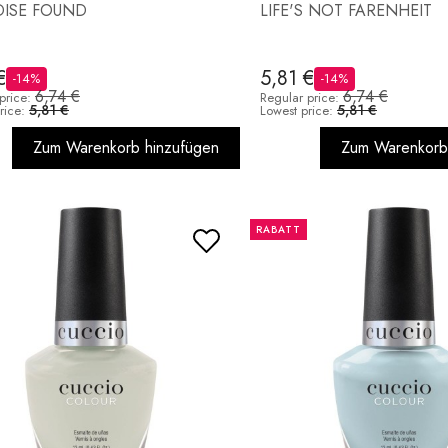
DISE FOUND
LIFE'S NOT FARENHEIT
€
5,81 €
-14%
-14%
6,74 €
6,74 €
price:
Regular price:
5,81 €
5,81 €
rice:
Lowest price:
Zum Warenkorb hinzufügen
Zum Warenkorb
RABATT