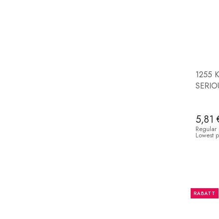
1255 K
SERIO
5,81 
Regular 
Lowest p
RABATT