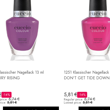
lassischer Nagellack 13 ml
1251 Klassischer Nagellack
RY RISING
DON'T GET TIDE DOWN
€
5,81 €
-14%
-14%
6,74 €
6,74 €
price:
Regular price:
5,81 €
5,81 €
rice:
Lowest price: