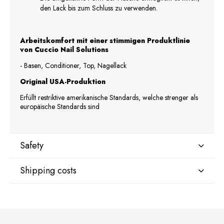
den Lack bis zum Schluss zu verwenden.
Arbeitskomfort mit einer stimmigen Produktlinie
von Cuccio Nail Solutions
- Basen, Conditioner, Top, Nagellack
Original USA-Produktion
Erfüllt restriktive amerikanische Standards, welche strenger als
europäische Standards sind
Safety
Shipping costs
Manufacturer
Star Nail International, Inc.
Valencia, Ca. 91355
DPD Kurier Deutschland
9,07 €
29120 Avenue Paine, Stany Zjednoczone