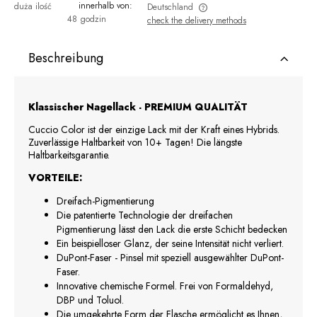
innerhalb von:
duża ilość
Deutschland
48 godzin
check the delivery methods
The price does not include any possible payment costs
Beschreibung
Klassischer Nagellack - PREMIUM QUALITÄT
Cuccio Color ist der einzige Lack mit der Kraft eines Hybrids.
Zuverlässige Haltbarkeit von 10+ Tagen! Die längste
Haltbarkeitsgarantie.
VORTEILE:
Dreifach-Pigmentierung
Die patentierte Technologie der dreifachen
Pigmentierung lässt den Lack die erste Schicht bedecken
Ein beispielloser Glanz, der seine Intensität nicht verliert.
DuPont-Faser - Pinsel mit speziell ausgewählter DuPont-
Faser.
Innovative chemische Formel. Frei von Formaldehyd,
DBP und Toluol.
Die umgekehrte Form der Flasche ermöglicht es Ihnen,