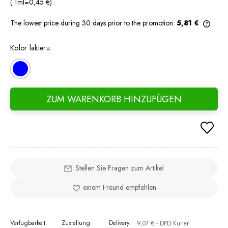
( 1
ml
=
0,45 €
)
The lowest price during 30 days prior to the promotion:
5,81 €
If th
days,
Kolor lakieru:
went 
ZUM WARENKORB HINZUFÜGEN
Stellen Sie Fragen zum Artikel
einem Freund empfehlen
Verfügbarkeit:
Zustellung
Delivery:
9,07 €
- DPD Kurier