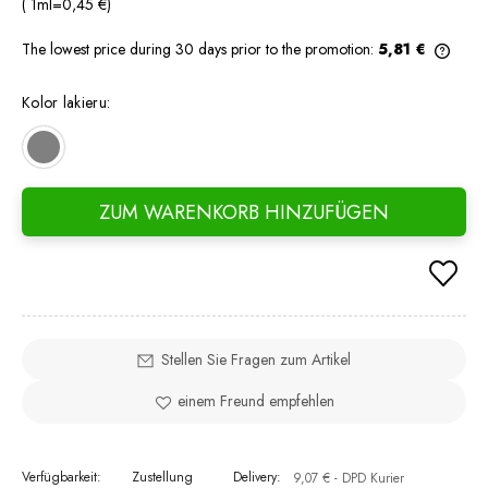
( 1
ml
=
0,45 €
)
The lowest price during 30 days prior to the promotion:
5,81 €
If th
days,
Kolor lakieru:
went 
ZUM WARENKORB HINZUFÜGEN
Stellen Sie Fragen zum Artikel
einem Freund empfehlen
Verfügbarkeit:
Zustellung
Delivery:
9,07 €
- DPD Kurier