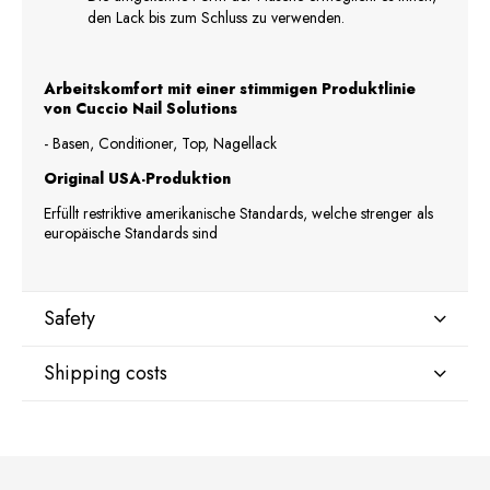
den Lack bis zum Schluss zu verwenden.
Arbeitskomfort mit einer stimmigen Produktlinie
von Cuccio Nail Solutions
- Basen, Conditioner, Top, Nagellack
Original USA-Produktion
Erfüllt restriktive amerikanische Standards, welche strenger als
europäische Standards sind
Safety
Shipping costs
Manufacturer
Star Nail International, Inc.
Valencia, Ca. 91355
DPD Kurier Deutschland
9,07 €
29120 Avenue Paine, Stany Zjednoczone