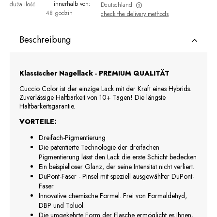
innerhalb von:
duża ilość
Deutschland
48 godzin
check the delivery methods
The price does not include any possible payment costs
Beschreibung
Klassischer Nagellack - PREMIUM QUALITÄT
Cuccio Color ist der einzige Lack mit der Kraft eines Hybrids.
Zuverlässige Haltbarkeit von 10+ Tagen! Die längste
Haltbarkeitsgarantie.
VORTEILE:
Dreifach-Pigmentierung
Die patentierte Technologie der dreifachen
Pigmentierung lässt den Lack die erste Schicht bedecken
Ein beispielloser Glanz, der seine Intensität nicht verliert.
DuPont-Faser - Pinsel mit speziell ausgewählter DuPont-
Faser.
Innovative chemische Formel. Frei von Formaldehyd,
DBP und Toluol.
Die umgekehrte Form der Flasche ermöglicht es Ihnen,