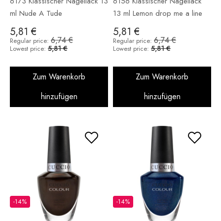
6173 Klassischer Nagellack 13
6156 Klassischer Nagellack
ml Nude A Tude
13 ml Lemon drop me a line
5,81 €
5,81 €
6,74 €
6,74 €
Regular price:
Regular price:
5,81 €
5,81 €
Lowest price:
Lowest price:
Zum Warenkorb
Zum Warenkorb
hinzufügen
hinzufügen
-14%
-14%