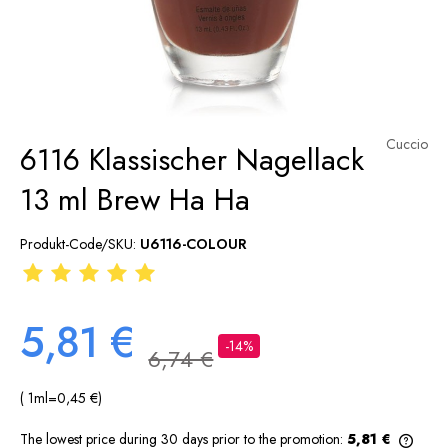
Cuccio
6116 Klassischer Nagellack
13 ml Brew Ha Ha
Produkt-Code/SKU:
U6116-COLOUR
5,81 €
-14%
6,74 €
( 1
ml
=
0,45 €
)
The lowest price during 30 days prior to the promotion:
5,81 €