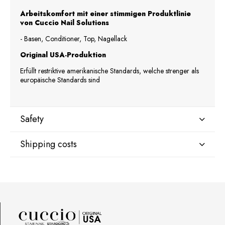
Arbeitskomfort mit einer stimmigen Produktlinie
von Cuccio Nail Solutions
- Basen, Conditioner, Top, Nagellack
Original USA-Produktion
Erfüllt restriktive amerikanische Standards, welche strenger als
europäische Standards sind
Safety
Shipping costs
Manufacturer
Star Nail International, Inc.
Valencia, Ca. 91355
DPD Kurier Deutschland
9,07 €
29120 Avenue Paine, Stany Zjednoczone
lcenteno@cuccio.com
800 762 6245