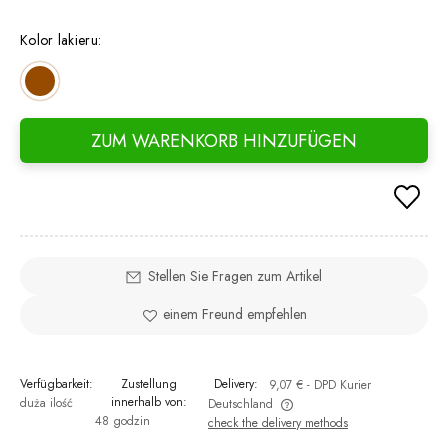
If th
days,
Kolor lakieru:
went 
ZUM WARENKORB HINZUFÜGEN
Stellen Sie Fragen zum Artikel
einem Freund empfehlen
Verfügbarkeit:
Zustellung
Delivery:
9,07 €
- DPD Kurier
innerhalb von:
duża ilość
Deutschland
48 godzin
check the delivery methods
The price does not include any possible payment costs