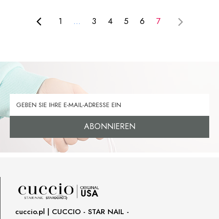
1
...
3
4
5
6
7
ABONNIEREN
cuccio.pl | CUCCIO - STAR NAIL -