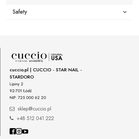
Safety
Manufacturer
Star Nail International, Inc.
Valencia, Ca. 91355
29120 Avenue Paine, Stany Zjednoczone
lcenteno@cuccio.com
800 762 6245
cuccio.pl | CUCCIO - STAR NAIL -
STARDORO
Responsible person in the EU
Lipiny 2
92-701 Łódź
Petar Bangeev
NIP: 725 000 62 20
Chakalitsa 2A
2700 Blagoevgrad, Bułgaria
sklep@cuccio.pl
qeri_bangeeva@yahoo.com
+48 512 041 222
+359887430661
Importer