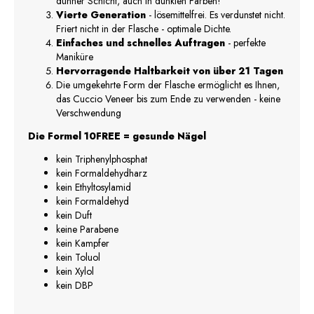
dünner Schicht, auch in dunklen Farben!
Vierte Generation
- lösemittelfrei. Es verdunstet nicht.
Friert nicht in der Flasche - optimale Dichte.
Einfaches und schnelles Auftragen
- perfekte
Maniküre
Hervorragende Haltbarkeit von über 21 Tagen
Die umgekehrte Form der Flasche ermöglicht es Ihnen,
das Cuccio Veneer bis zum Ende zu verwenden - keine
Verschwendung
Die Formel 10FREE = gesunde Nägel
kein Triphenylphosphat
kein Formaldehydharz
kein Ethyltosylamid
kein Formaldehyd
kein Duft
keine Parabene
kein Kampfer
kein Toluol
kein Xylol
kein DBP