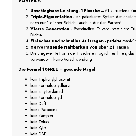
VORTEILE:
Unschlagbare Leistung. 1 Flasche
= 51 zufriedene Ku
Triple-Pigmentation
- ein patentiertes System der dreifa
nach nur 1 dünner Schicht, auch in dunklen Farben!
Vierte Generation
- lösemittelfrei. Es verdunstet nicht. Fr
Dichte.
Einfaches und schnelles Auftragen
- perfekte Manikü
Hervorragende Haltbarkeit von über 21 Tagen
Die umgekehrte Form der Flasche ermöglicht es Ihnen, das
verwenden - keine Verschwendung
Die Formel 10FREE = gesunde Nägel
kein Triphenylphosphat
kein Formaldehydharz
kein Ethyltosylamid
kein Formaldehyd
kein Duft
keine Parabene
kein Kampfer
kein Toluol
kein Xylol
kein DBP