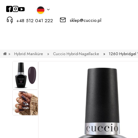
sklep@cuccio.pl
+48 512 041 222
»
Hybrid Maniküre
»
Cuccio Hybrid-Nagellacke
»
1260 Hybridgel