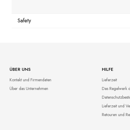
Safety
Manufacturer
Star Nail International, Inc.
Valencia, Ca. 91355
29120 Avenue Paine, Stany Zjednoczone
lcenteno@cuccio.com
ÜBER UNS
HILFE
800 762 6245
Kontakt und Firmendaten
Lieferzeit
Responsible person in the EU
Über das Unternehmen
Das Regelwerk 
Petar Bangeev
Datenschutzbes
Chakalitsa 2A
Lieferzeit und V
2700 Blagoevgrad, Bułgaria
Retouren und Re
qeri_bangeeva@yahoo.com
+359887430661