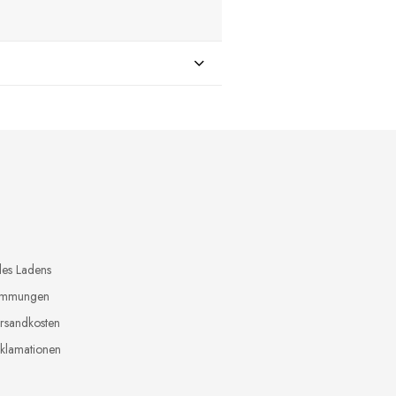
des Ladens
timmungen
ersandkosten
klamationen