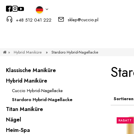
sklep@cuccio.pl
+48 512 041 222
»
Hybrid Maniküre
»
Stardoro Hybrid-Nagellacke
Sta
Klassische Maniküre
Hybrid Maniküre
Cuccio Hybrid-Nagellacke
Sortieren
Stardoro Hybrid-Nagellacke
Titan Maniküre
Nägel
RABATT
Heim-Spa