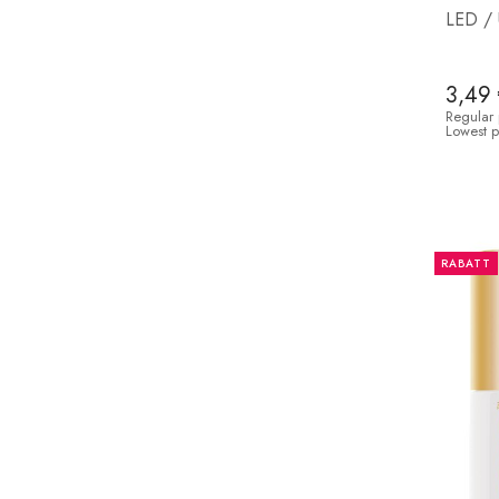
LED / 
3,49
Regular 
Lowest p
RABATT