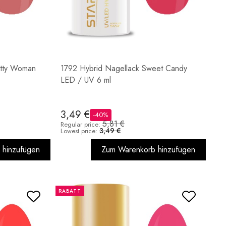
etty Woman
1792 Hybrid Nagellack Sweet Candy
LED / UV 6 ml
3,49 €
-40%
5,81 €
Regular price:
3,49 €
Lowest price:
 hinzufügen
Zum Warenkorb hinzufügen
RABATT