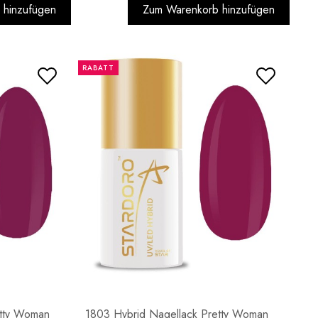
 hinzufügen
Zum Warenkorb hinzufügen
RABATT
etty Woman
1803 Hybrid Nagellack Pretty Woman