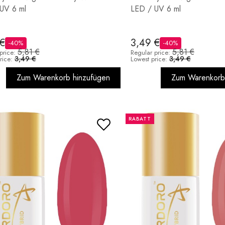
UV 6 ml
LED / UV 6 ml
 €
3,49 €
-40%
-40%
5,81 €
5,81 €
price:
Regular price:
3,49 €
3,49 €
rice:
Lowest price:
Zum Warenkorb hinzufügen
Zum Warenkorb
RABATT