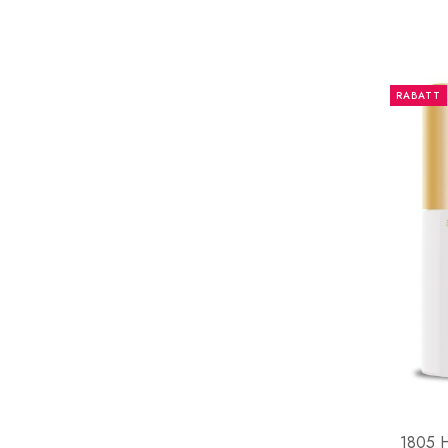
RABATT
1805 H