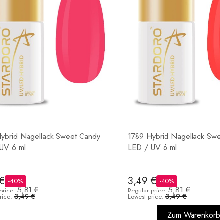
ybrid Nagellack Sweet Candy
1789 Hybrid Nagellack Sw
UV 6 ml
LED / UV 6 ml
 €
3,49 €
-40%
-40%
5,81 €
5,81 €
price:
Regular price:
3,49 €
3,49 €
rice:
Lowest price:
Zum Warenkorb