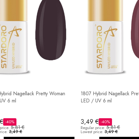
ybrid Nagellack Pretty Woman
1807 Hybrid Nagellack Pr
UV 6 ml
LED / UV 6 ml
 €
3,49 €
-40%
-40%
5,81 €
5,81 €
price:
Regular price:
3,49 €
3,49 €
rice:
Lowest price: