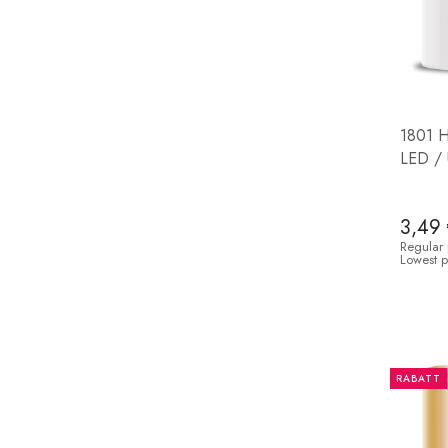
1801 H
LED / 
3,49
Regular 
Lowest p
RABATT