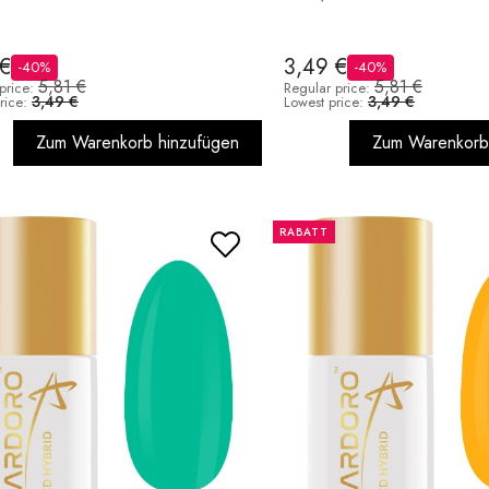
 €
3,49 €
-40%
-40%
5,81 €
5,81 €
price:
Regular price:
3,49 €
3,49 €
rice:
Lowest price:
Zum Warenkorb hinzufügen
Zum Warenkorb
RABATT