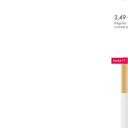
3,49
Regular 
Lowest p
RABATT