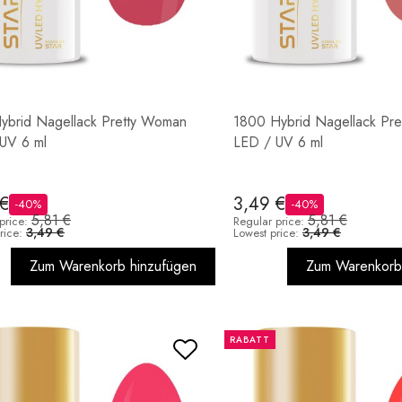
ybrid Nagellack Pretty Woman
1800 Hybrid Nagellack Pr
UV 6 ml
LED / UV 6 ml
 €
3,49 €
-40%
-40%
5,81 €
5,81 €
price:
Regular price:
3,49 €
3,49 €
rice:
Lowest price:
Zum Warenkorb hinzufügen
Zum Warenkorb
RABATT