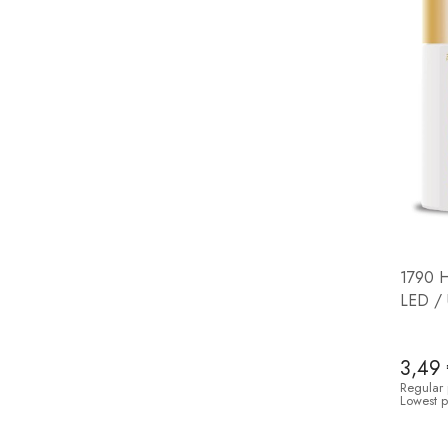
1790 H
LED / 
3,49
Regular 
Lowest p